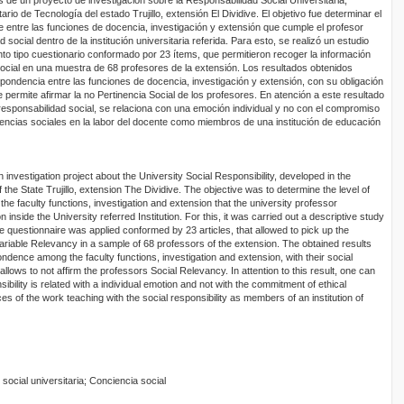
tario de Tecnología del estado Trujillo, extensión El Dividive. El objetivo fue determinar el
e entre las funciones de docencia, investigación y extensión que cumple el profesor
 social dentro de la institución universitaria referida. Para esto, se realizó un estudio
nto tipo cuestionario conformado por 23 ítems, que permitieron recoger la información
 Social en una muestra de 68 profesores de la extensión. Los resultados obtenidos
pondencia entre las funciones de docencia, investigación y extensión, con su obligación
que permite afirmar la no Pertinencia Social de los profesores. En atención a este resultado
 responsabilidad social, se relaciona con una emoción individual y no con el compromiso
encias sociales en la labor del docente como miembros de una institución de educación
 investigation project about the University Social Responsibility, developed in the
f the State Trujillo, extension The Dividive. The objective was to determine the level of
e faculty functions, investigation and extension that the university professor
on inside the University referred Institution. For this, it was carried out a descriptive study
pe questionnaire was applied conformed by 23 articles, that allowed to pick up the
ariable Relevancy in a sample of 68 professors of the extension. The obtained results
ndence among the faculty functions, investigation and extension, with their social
t allows to not affirm the professors Social Relevancy. In attention to this result, one can
sibility is related with a individual emotion and not with the commitment of ethical
s of the work teaching with the social responsibility as members of an institution of
social universitaria; Conciencia social