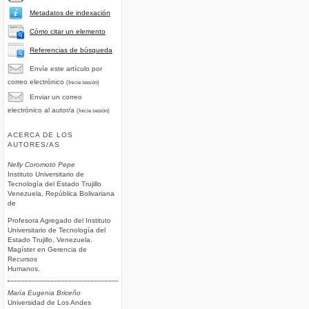
Metadatos de indexación
Cómo citar un elemento
Referencias de búsqueda
Envíe este artículo por
correo electrónico
(Inicie sesión)
Enviar un correo
electrónico al autor/a
(Inicie sesión)
ACERCA DE LOS
AUTORES/AS
Nelly Coromoto Pepe
Instituto Universitario de
Tecnología del Estado Trujillo
Venezuela, República Bolivariana
de
Profesora Agregado del Instituto
Universitario de Tecnología del
Estado Trujillo, Venezuela.
Magíster en Gerencia de
Recursos
Humanos.
María Eugenia Briceño
Universidad de Los Andes