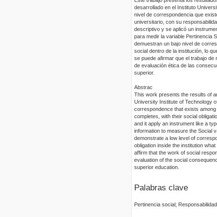
desarrollado en el Instituto Universi
nivel de correspondencia que exist
universitario, con su responsabilidad
descriptivo y se aplicó un instrume
para medir la variable Pertinencia
demuestran un bajo nivel de corres
social dentro de la institución, lo 
se puede afirmar que el trabajo de
de evaluación ética de las consecu
superior.
Abstrac
This work presents the results of an
University Institute of Technology o
correspondence that exists among th
completes, with their social obligati
and it apply an instrument like a ty
information to measure the Social v
demonstrate a low level of correspo
obligation inside the institution wha
affirm that the work of social respon
evaluation of the social consequence
superior education.
Palabras clave
Pertinencia social; Responsabilidad 