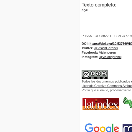
Texto completo:
PDF
P-ISSN 1317-8822 E-ISSN 2477-
DOI:
https://doi.org/10.53766/V
Twitter:
@VisionGerenci
Facebook:
Visiongeren
Instagram:
@visiongerenci
Todos los documentos publicados en
Licencia Creative Commons Atribuci
Por lo que el envío, procesamiento y