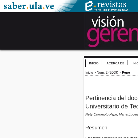
INICIO
ACERCA DE
INI
Inicio
>
Núm. 2 (2009)
>
Pepe
Pertinencia del doc
Universitario de Te
Nelly Coromoto Pepe, María Eugeni
Resumen
Este trabajo presenta los resultado