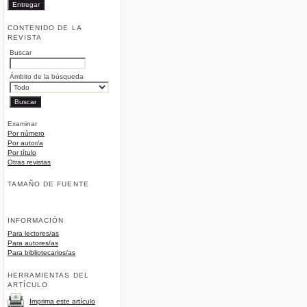
CONTENIDO DE LA
REVISTA
Buscar
Ámbito de la búsqueda
Examinar
Por número
Por autor/a
Por título
Otras revistas
TAMAÑO DE FUENTE
INFORMACIÓN
Para lectores/as
Para autores/as
Para bibliotecarios/as
HERRAMIENTAS DEL
ARTÍCULO
Imprima este artículo