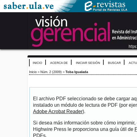
INICIO
ACERCA DE
INICIAR SESIÓN
BUSCAR
ACTU
Inicio
>
Núm. 2 (2009)
>
Toba Igualada
El archivo PDF seleccionado se debe cargar aqu
instalado un módulo de lectura de PDF (por eje
Adobe Acrobat Reader
).
Si desea más información sobre cómo imprimir, 
Highwire Press le proporciona una guía útil de
P
PDFs
.