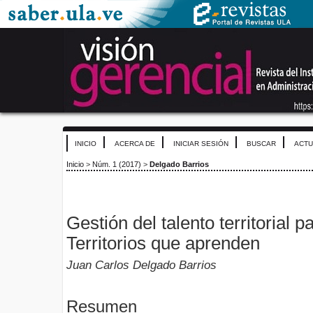
INICIO
ACERCA DE
INICIAR SESIÓN
BUSCAR
ACTU
Inicio
>
Núm. 1 (2017)
>
Delgado Barrios
Gestión del talento territorial p
Territorios que aprenden
Juan Carlos Delgado Barrios
Resumen