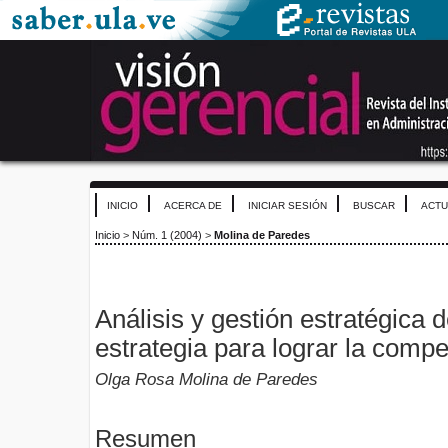
INICIO
ACERCA DE
INICIAR SESIÓN
BUSCAR
ACTU
Inicio
>
Núm. 1 (2004)
>
Molina de Paredes
Análisis y gestión estratégica 
estrategia para lograr la compet
Olga Rosa Molina de Paredes
Resumen