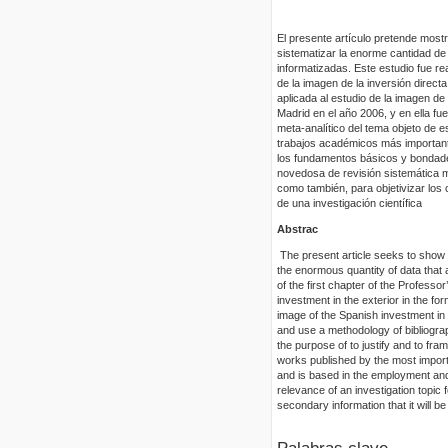
El presente artículo pretende mostr
sistematizar la enorme cantidad d
informatizadas. Este estudio fue rea
de la imagen de la inversión direct
aplicada al estudio de la imagen de
Madrid en el año 2006, y en ella fu
meta-analítico del tema objeto de es
trabajos académicos más importante
los fundamentos básicos y bondade
novedosa de revisión sistemática met
como también, para objetivizar los 
de una investigación científica
Abstrac
The present article seeks to show 
the enormous quantity of data that
of the first chapter of the Professor
investment in the exterior in the fo
image of the Spanish investment in
and use a methodology of bibliograp
the purpose of to justify and to fr
works published by the most importa
and is based in the employment and a
relevance of an investigation topic 
secondary information that it will be