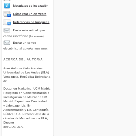
Metadatos de indexación
Cómo citar un elemento
Referencias de búsqueda
Envíe este artículo por
correo electrónico
(Inicie sesión)
Enviar un correo
electrónico al autor/a
(Inicie sesión)
ACERCA DEL AUTOR/A
José Antonio Tinto Arandes
Universidad de Los Andes (ULA)
Venezuela, República Bolivariana
de
Doctor en Marketing, UCM Madrid,
Postgrado en Comercialización e
Investigación de Mercado UCM
Madrid, Experto en Creatividad
y Liderazgo, Lic. En
Administración y Lic. Contaduría
Pública ULA, Profesor Jefe de la
cátedra de Mercadotecnia ULA,
Director
del CIDE ULA.