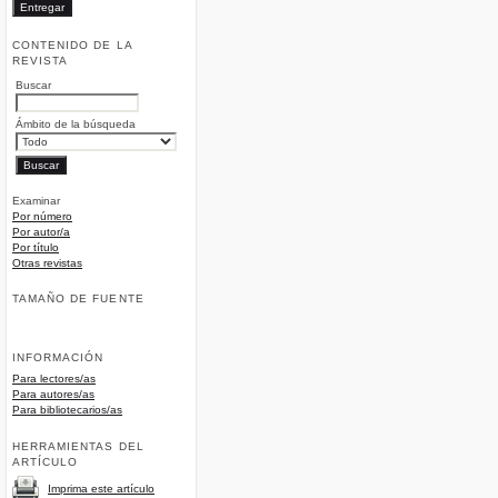
CONTENIDO DE LA
REVISTA
Buscar
Ámbito de la búsqueda
Examinar
Por número
Por autor/a
Por título
Otras revistas
TAMAÑO DE FUENTE
INFORMACIÓN
Para lectores/as
Para autores/as
Para bibliotecarios/as
HERRAMIENTAS DEL
ARTÍCULO
Imprima este artículo