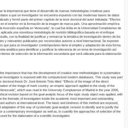
ar la importancia que tiene el desarrollo de nuevas metodologías creativas para
e datos a que un investigador se encuentra expuesto con las modernas bases de datos
lizado y formó parte del primer capítulo de la tesis doctoral del autor intitulada: “Efectos
a en el exterior en la formación de la imagen de marca país. Una aproximación empírica
 la inversión española en Venezuela”, la cual fue leída en la Universidad Complutense de
e aplicada una novedosa metodología de revisión bibliográfica basada en el enfoque
tudio, con la finalidad de justificar y enmarcar la temática de investigación dentro de los
s y relevantes publicados por reconocidos autores a nivel internacional. Se exponen
s que para un investigador contemporáneo tiene el empleo y adaptación de esta forma
a-analítica para identificar y justificar la relevancia de un tema de investigación así
criterios de selección de la información secundaria que será utilizada para la elaboración
the importance that has the development of creative new methodologies to systematize
 an investigator is exposed with the computerized modern databases. This study was part
’s doctoral thesis Dr. José Antonio Tints titled: “Effects of the image of the direct
rmation of the image of mark country. an empiric approach applied to the study of the
 Venezuela”, which was read in the University Complutense of Madrid in the year 2006,
hical revision based on the goal-analytic focus of the topic study object was applied, with
ame the thematic of investigation inside the academic most important and outstanding
nt authors at international level. The basic and kindness of this method are exposed,
daptation of this way of systematic goal-analytic revision to identify and to justify the
for a contemporary investigator as well as, to cuantify the approaches of selection of the
 used for the elaboration of a scientific investigation