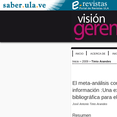
INICIO
ACERCA DE
INI
Inicio
>
2009
>
Tinto Arandes
El meta-análisis c
información :Una e
bibliográfica para e
José Antonio Tinto Arandes
Resumen