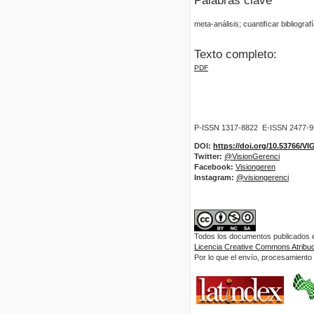
Palabras clave
meta-análisis; cuantiﬁcar bibliograf
Texto completo:
PDF
P-ISSN 1317-8822 E-ISSN 2477-
DOI:
https://doi.org/10.53766/V
Twitter:
@VisionGerenci
Facebook:
Visiongeren
Instagram:
@visiongerenci
Todos los documentos publicados en
Licencia Creative Commons Atribuci
Por lo que el envío, procesamiento y