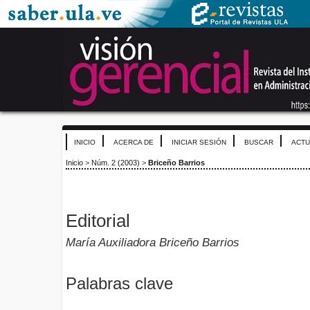
INICIO
ACERCA DE
INICIAR SESIÓN
BUSCAR
ACTU
Inicio
>
Núm. 2 (2003)
>
Briceño Barrios
Editorial
María Auxiliadora Briceño Barrios
Palabras clave