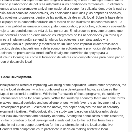
iseño y elaboración de políticas adaptadas a las condiciones territoriales. En el marco
unos años se promueve a nivel internacional la economía solidaria, dentro de la cual se
ción social como las cooperativas, las sociedades mutuales y las empresas sociales,
os objetivos propuestos dentro de las políticas de desarrollo local. Sobre la base de lo
 el papel de la economía solidaria en el marco de las iniciativas de desarrollo local. La
je principal del sistema económico justo, democrático, productivo, solidario y sostenible,
ejorar las condiciones de vida de las personas. En el presente proyecto propone que
ue permitirá conocer a cada uno de los integrantes de las asociaciones y la tarea que
esta implementación se tendrán claros los objetivos a ser alcanzados y la
umplir con la supervisión y monitoreo de su líder para impulsar el desarrollo local.
igación, destaca la pertinencia de la economía solidaria en la promoción del desarrollo
nizaciones se promueve la introducción de algunos servicios de apoyo para la
ductivos locales; así como la formación de líderes con competencias para participar en
con el desarrollo local.
r Local Development.
onal process aimed at improving well-being of the population. Unlike other proposals, the
 in the local strategies, which is configured as a development factor, as it bases the
dapted to territorial conditions. Within the framework of these programs, the solidarity
nternational arena for some years. Within the solidarity economy there are some forms
eratives, mutual societies and social enterprises, which favor the achievement of the
l development policies. Based on the above, this paper analyzes the role of solidarity
elopment initiatives. Methodologically, the study was based on a bibliographic design
ield of local development and solidarity economy. Among the conclusions of this research,
 in the promotion of local development stands out due to the fact that from these
roduction of some support services for the transformation of the local productive
 leaders with competencies to participate in decision making related to local