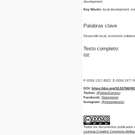
development.
Key Words:
local development, soli
Palabras clave
Desarrollo local, economía solidaria,
Texto completo:
PDF
P-ISSN 1317-8822 E-ISSN 2477-
DOI:
https://doi.org/10.53766/V
Twitter:
@VisionGerenci
Facebook:
Visiongeren
Instagram:
@visiongerenci
Todos los documentos publicados en
Licencia Creative Commons Atribuci