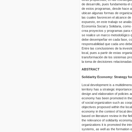
de desarrollo, pues fundamenta el d
de estos programas, desde hace alg
ubican algunas formas de organiza
las cuales favorecen el alcance de l
expuesto, en este trabajo se analiza
Economía Social y Solidaria, como e
crea proyectos y programas para m
se realice un marco metodológico q
debe desempeñar en cada fase, con 
responsabilidad que cada uno debe c
Entre las conclusiones de la invest
local, pues a partir de estas orga
transformación de los sistemas pro
la toma de decisiones relacionadas 
ABSTRACT
Solidarity Economy: Strategy fo
Local development is a multidimensi
territory has a strategic importance
design and elaboration of policies a
economy has been promoted in the i
of social organization such as coop
objectives proposed within the loca
economy in the context of local dev
based on literature review in the f
the relevance of solidarity economy
organizations it is promoted the int
systems, as well as the formation of