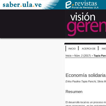
INICIO
ACERCA DE
INI
Inicio
>
Núm. 2 (2017)
>
Tapia Pan
Economía solidaria:
Erika Paulina Tapia Panchi, Silvi
Resumen
El desarrollo local es un proceso mu
otras propuestas, en las estrategias