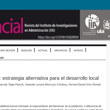
CIAR SESIÓN
BUSCAR
ACTUAL
ARCHIVOS
AVISOS
chi
 estrategia alternativa para el desarrollo local
a Marcela Tapia Panchi, Jeanette Lorena Moscoso Córdova, Hermel David Ortíz Román
ltidimensional orientado al mejoramiento del bienestar de la población; a diferencia de
 locales tiene una importancia estratégica el territorio, el cual se configura como factor