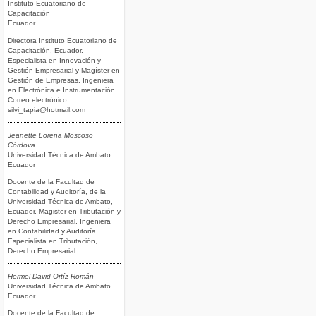
Instituto Ecuatoriano de
Capacitación
Ecuador
Directora Instituto Ecuatoriano de
Capacitación, Ecuador.
Especialista en Innovación y
Gestión Empresarial y Magíster en
Gestión de Empresas. Ingeniera
en Electrónica e Instrumentación.
Correo electrónico:
silvi_tapia@hotmail.com
Jeanette Lorena Moscoso
Córdova
Universidad Técnica de Ambato
Ecuador
Docente de la Facultad de
Contabilidad y Auditoría, de la
Universidad Técnica de Ambato,
Ecuador. Magister en Tributación y
Derecho Empresarial. Ingeniera
en Contabilidad y Auditoría.
Especialista en Tributación,
Derecho Empresarial.
Hermel David Ortíz Román
Universidad Técnica de Ambato
Ecuador
Docente de la Facultad de