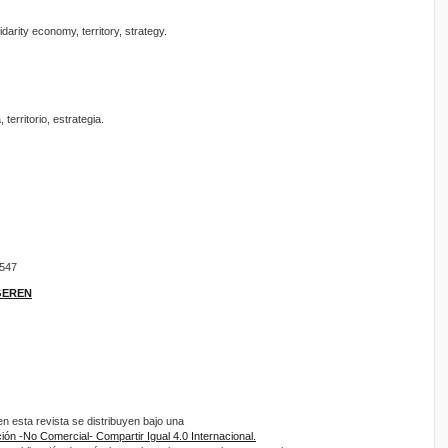
darity economy, territory, strategy.
 territorio, estrategia.
9547
IGEREN
 esta revista se distribuyen bajo una
ón -No Comercial- Compartir Igual 4.0 Internacional.