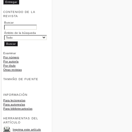
CONTENIDO DE LA
REVISTA
Buscar
Ámbito de la búsqueda
Examinar
Por número
Por autor/a
Por título
Otras revistas
TAMAÑO DE FUENTE
INFORMACIÓN
Para lectores/as
Para autores/as
Para bibliotecarios/as
HERRAMIENTAS DEL
ARTÍCULO
Imprima este artículo