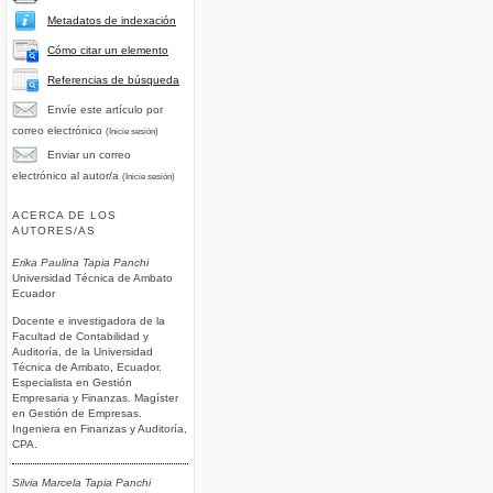
Metadatos de indexación
Cómo citar un elemento
Referencias de búsqueda
Envíe este artículo por
correo electrónico
(Inicie sesión)
Enviar un correo
electrónico al autor/a
(Inicie sesión)
ACERCA DE LOS
AUTORES/AS
Erika Paulina Tapia Panchi
Universidad Técnica de Ambato
Ecuador
Docente e investigadora de la
Facultad de Contabilidad y
Auditoría, de la Universidad
Técnica de Ambato, Ecuador.
Especialista en Gestión
Empresaria y Finanzas. Magíster
en Gestión de Empresas.
Ingeniera en Finanzas y Auditoría,
CPA.
Silvia Marcela Tapia Panchi