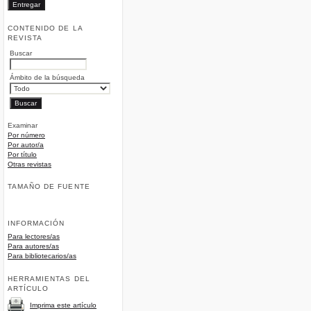
CONTENIDO DE LA
REVISTA
Buscar
Ámbito de la búsqueda
Examinar
Por número
Por autor/a
Por título
Otras revistas
TAMAÑO DE FUENTE
INFORMACIÓN
Para lectores/as
Para autores/as
Para bibliotecarios/as
HERRAMIENTAS DEL
ARTÍCULO
Imprima este artículo