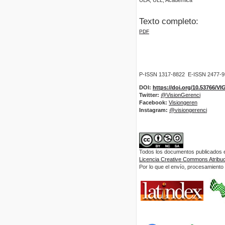
Texto completo:
PDF
P-ISSN 1317-8822 E-ISSN 2477-
DOI:
https://doi.org/10.53766/V
Twitter:
@VisionGerenci
Facebook:
Visiongeren
Instagram:
@visiongerenci
Todos los documentos publicados en
Licencia Creative Commons Atribuci
Por lo que el envío, procesamiento y