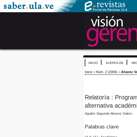
INICIO
ACERCA DE
INI
Inicio
>
Núm. 2 (2006)
>
Alvarez V
Relatoría : Progr
alternativa académi
Aquiles Segundo Alvarez Valero
Palabras clave
ULA; ULL; Académica