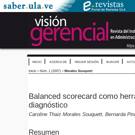
INICIO
ACERCA DE
INICIAR SESIÓN
BUSCAR
ACTU
Inicio
>
Núm. 1 (2007)
>
Morales Souquett
Balanced scorecard como herr
diagnóstico
Caroline Thaiz Morales Souquett, Bernarda Pini
Resumen