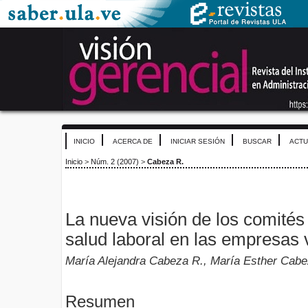
INICIO
ACERCA DE
INICIAR SESIÓN
BUSCAR
ACTU
Inicio
>
Núm. 2 (2007)
>
Cabeza R.
La nueva visión de los comités
salud laboral en las empresas
María Alejandra Cabeza R., María Esther Cab
Resumen