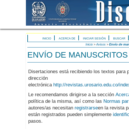
INICIO
ACERCA DE
INICIAR SESIÓN
BUSCAR
Inicio
>
Avisos
>
Envío de man
ENVÍO DE MANUSCRITOS
Disertaciones está recibiendo los textos para
dirección
electrónica
http://revistas.urosario.edu.co/ind
Le recomendamos dirigirse a la sección
Acerca
política de la misma, así como las
Normas para
autores/as necesitan
registrarse
en la revista 
están registrados pueden simplemente
identifi
pasos.