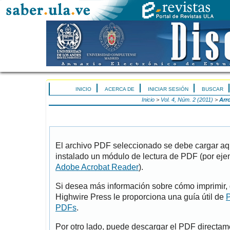
INICIO
ACERCA DE
INICIAR SESIÓN
BUSCAR
Inicio
>
Vol. 4, Núm. 2 (2011)
>
Arr
El archivo PDF seleccionado se debe cargar aqu
instalado un módulo de lectura de PDF (por eje
Adobe Acrobat Reader
).
Si desea más información sobre cómo imprimir, 
Highwire Press le proporciona una guía útil de
P
PDFs
.
Por otro lado, puede descargar el PDF directa