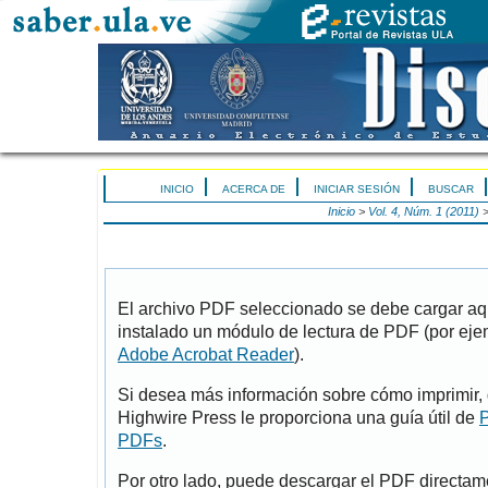
INICIO
ACERCA DE
INICIAR SESIÓN
BUSCAR
Inicio
>
Vol. 4, Núm. 1 (2011)
El archivo PDF seleccionado se debe cargar aqu
instalado un módulo de lectura de PDF (por eje
Adobe Acrobat Reader
).
Si desea más información sobre cómo imprimir, 
Highwire Press le proporciona una guía útil de
P
PDFs
.
Por otro lado, puede descargar el PDF directa