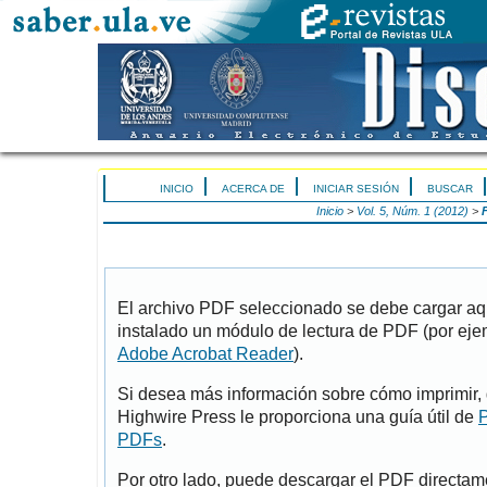
INICIO
ACERCA DE
INICIAR SESIÓN
BUSCAR
Inicio
>
Vol. 5, Núm. 1 (2012)
>
El archivo PDF seleccionado se debe cargar aqu
instalado un módulo de lectura de PDF (por eje
Adobe Acrobat Reader
).
Si desea más información sobre cómo imprimir, 
Highwire Press le proporciona una guía útil de
P
PDFs
.
Por otro lado, puede descargar el PDF directa