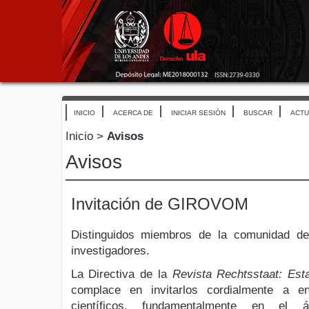
INICIO
ACERCA DE
INICIAR SESIÓN
BUSCAR
ACTU
Inicio
>
Avisos
Avisos
Invitación de GIROVOM
Distinguidos miembros de la comunidad de
investigadores.
La Directiva de la
Revista Rechtsstaat: Es
complace en invitarlos cordialmente a en
científicos, fundamentalmente en el