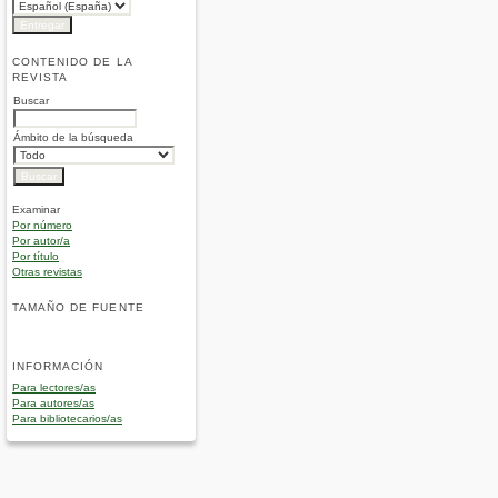
CONTENIDO DE LA
REVISTA
Buscar
Ámbito de la búsqueda
Examinar
Por número
Por autor/a
Por título
Otras revistas
TAMAÑO DE FUENTE
INFORMACIÓN
Para lectores/as
Para autores/as
Para bibliotecarios/as