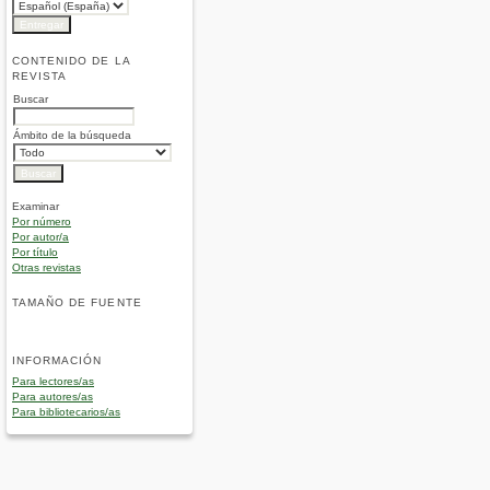
CONTENIDO DE LA
REVISTA
Buscar
Ámbito de la búsqueda
Examinar
Por número
Por autor/a
Por título
Otras revistas
TAMAÑO DE FUENTE
INFORMACIÓN
Para lectores/as
Para autores/as
Para bibliotecarios/as