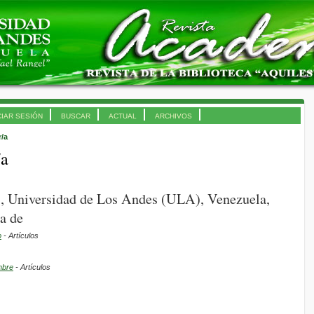
CIAR SESIÓN
BUSCAR
ACTUAL
ARCHIVOS
r/a
/a
., Universidad de Los Andes (ULA), Venezuela,
a de
o
- Artículos
mbre
- Artículos