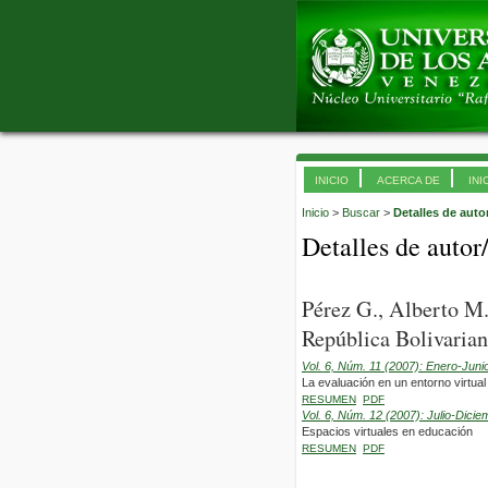
INICIO
ACERCA DE
INI
Inicio
>
Buscar
>
Detalles de auto
Detalles de autor
Pérez G., Alberto M
República Bolivarian
Vol. 6, Núm. 11 (2007): Enero-Juni
La evaluación en un entorno virtual
RESUMEN
PDF
Vol. 6, Núm. 12 (2007): Julio-Dicie
Espacios virtuales en educación
RESUMEN
PDF