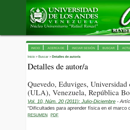
INICIO
ACERCA DE
INICIAR SESIÓN
BUSCAR
ACTU
Inicio
>
Buscar
>
Detalles de autor/a
Detalles de autor/a
Quevedo, Eduviges, Universidad
(ULA), Venezuela, República Bol
Vol. 10, Núm. 20 (2011): Julio-Diciembre
- Artí
“Dificultades para aprender física en el marco 
RESUMEN
PDF