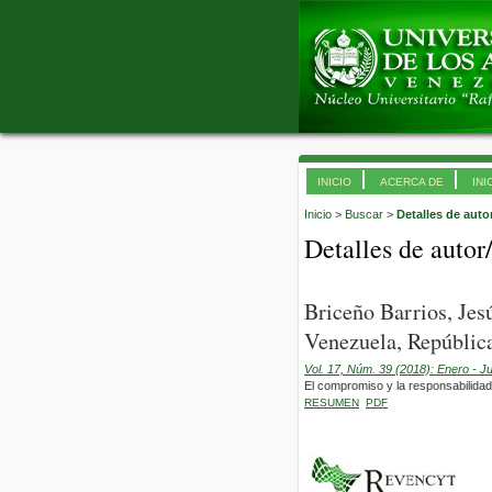
INICIO
ACERCA DE
INI
Inicio
>
Buscar
>
Detalles de auto
Detalles de autor
Briceño Barrios, Jes
Venezuela, República
Vol. 17, Núm. 39 (2018): Enero - J
El compromiso y la responsabilidad
RESUMEN
PDF