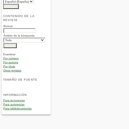
CONTENIDO DE LA
REVISTA
Buscar
Ámbito de la búsqueda
Examinar
Por número
Por autor/a
Por título
Otras revistas
TAMAÑO DE FUENTE
INFORMACIÓN
Para lectores/as
Para autores/as
Para bibliotecarios/as