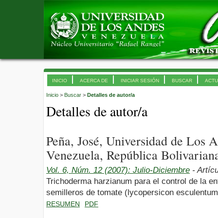
INICIO
ACERCA DE
INICIAR SESIÓN
BUSCAR
ACTU
Inicio
>
Buscar
>
Detalles de autor/a
Detalles de autor/a
Peña, José, Universidad de Los 
Venezuela, República Bolivarian
Vol. 6, Núm. 12 (2007): Julio-Diciembre
- Artíc
Trichoderma harzianum para el control de la 
semilleros de tomate (lycopersicon esculentum 
RESUMEN
PDF