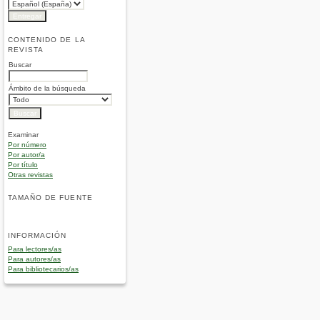
CONTENIDO DE LA
REVISTA
Buscar
Ámbito de la búsqueda
Examinar
Por número
Por autor/a
Por título
Otras revistas
TAMAÑO DE FUENTE
INFORMACIÓN
Para lectores/as
Para autores/as
Para bibliotecarios/as