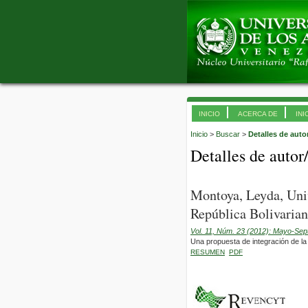
INICIO
ACERCA DE
INI
Inicio
>
Buscar
>
Detalles de auto
Detalles de autor
Montoya, Leyda, Uni
República Bolivarian
Vol. 11, Núm. 23 (2012): Mayo-Sep
Una propuesta de integración de l
RESUMEN
PDF