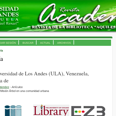
CIAR SESIÓN
BUSCAR
ACTUAL
ARCHIVOS
r/a
/a
versidad de Los Andes (ULA), Venezuela,
a de
tiembre
- Artículos
a Misión Árbol en una comunidad urbana