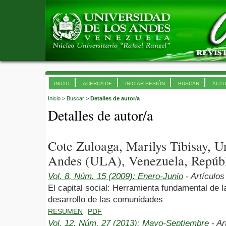
INICIO
ACERCA DE
INICIAR SESIÓN
BUSCAR
ACTU
Inicio
>
Buscar
>
Detalles de autor/a
Detalles de autor/a
Cote Zuloaga, Marilys Tibisay, U
Andes (ULA), Venezuela, Repúbl
Vol. 8, Núm. 15 (2009): Enero-Junio
- Artículos
El capital social: Herramienta fundamental de la
desarrollo de las comunidades
RESUMEN
PDF
Vol. 12, Núm. 27 (2013): Mayo-Septiembre
- Ar