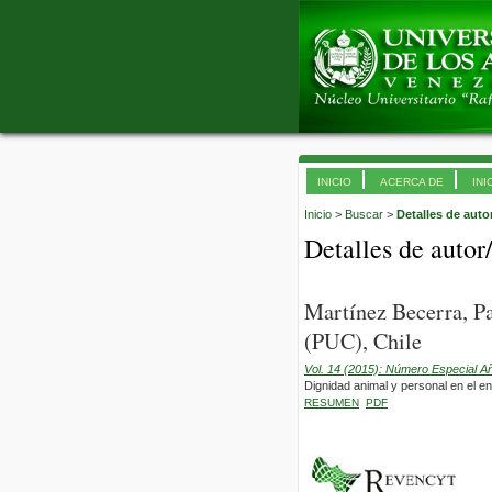
INICIO
ACERCA DE
INI
Inicio
>
Buscar
>
Detalles de auto
Detalles de autor
Martínez Becerra, Pa
(PUC), Chile
Vol. 14 (2015): Número Especial A
Dignidad animal y personal en el 
RESUMEN
PDF