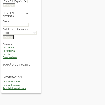
CONTENIDO DE LA
REVISTA
Buscar
Ámbito de la búsqueda
Examinar
Por número
Por autor/a
Por título
Otras revistas
TAMAÑO DE FUENTE
INFORMACIÓN
Para lectores/as
Para autores/as
Para bibliotecarios/as