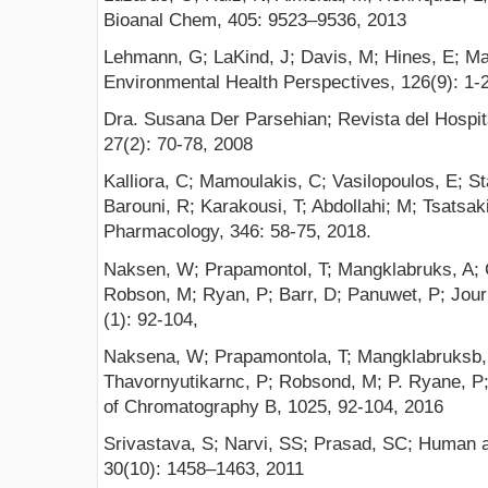
Bioanal Chem, 405: 9523–9536, 2013
Lehmann, G; LaKind, J; Davis, M; Hines, E; Marc
Environmental Health Perspectives, 126(9): 1-
Dra. Susana Der Parsehian; Revista del Hospit
27(2): 70-78, 2008
Kalliora, C; Mamoulakis, C; Vasilopoulos, E; St
Barouni, R; Karakousi, T; Abdollahi; M; Tsatsak
Pharmacology, 346: 58-75, 2018.
Naksen, W; Prapamontol, T; Mangklabruks, A; C
Robson, M; Ryan, P; Barr, D; Panuwet, P; Jou
(1): 92-104,
Naksena, W; Prapamontola, T; Mangklabruksb, 
Thavornyutikarnc, P; Robsond, M; P. Ryane, P;
of Chromatography B, 1025, 92-104, 2016
Srivastava, S; Narvi, SS; Prasad, SC; Human 
30(10): 1458–1463, 2011