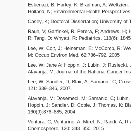
Eskenazi, B; Harley, K; Bradman, A; Weltzien, E
Holland, N; Environmental Health Perspectives
Casey, K; Doctoral Dissertation; University of
Rauh, V; Garfinkel, R; Perera, F; Andrews, H; 
R; Tang, D; Whyatt, R; Pediatrics. 118(6): 184
Lee, W; Colt, J; Heineman, E; McComb, R; Wei
M; Occup Environ Med, 62:786–792, 2005
Lee, W; Jane A; Hoppin, J; Lubin, J; Rusiecki,
Alavanja, M; Journal of the National Cancer Ins
Lee, W; Sandler, D; Blair, A; Samanic, C; Cross
121: 339–346, 2007.
Alavanja, M; Dosemeci, M; Samanic, C; Lubin, J
Hoppin, J; Sandler, D; Coble, J; Thomas, K; Bla
160(9):876–885, 2004
Ventura, C; Venturino, A; Miret, N; Randi, A; R
Chemosphere, 120: 343–350, 2015