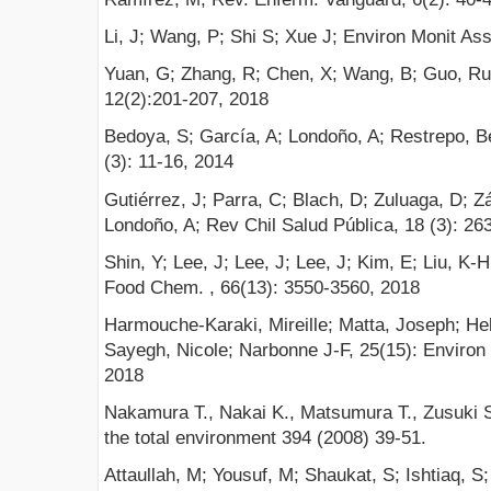
Li, J; Wang, P; Shi S; Xue J; Environ Monit As
Yuan, G; Zhang, R; Chen, X; Wang, B; Guo, Ru
12(2):201-207, 2018
Bedoya, S; García, A; Londoño, A; Restrepo, B
(3): 11-16, 2014
Gutiérrez, J; Parra, C; Blach, D; Zuluaga, D; Z
Londoño, A; Rev Chil Salud Pública, 18 (3): 26
Shin, Y; Lee, J; Lee, J; Lee, J; Kim, E; Liu, K-
Food Chem. , 66(13): 3550-3560, 2018
Harmouche-Karaki, Mireille; Matta, Joseph; He
Sayegh, Nicole; Narbonne J-F, 25(15): Environ
2018
Nakamura T., Nakai K., Matsumura T., Zusuki S.
the total environment 394 (2008) 39-51.
Attaullah, M; Yousuf, M; Shaukat, S; Ishtiaq, S;