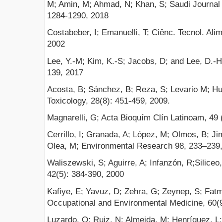
M; Amin, M; Ahmad, N; Khan, S; Saudi Journal o
1284-1290, 2018
Costabeber, I; Emanuelli, T; Ciênc. Tecnol. Ali
2002
Lee, Y.-M; Kim, K.-S; Jacobs, D; and Lee, D.-H
139, 2017
Acosta, B; Sánchez, B; Reza, S; Levario M; H
Toxicology, 28(8): 451-459, 2009.
Magnarelli, G; Acta Bioquím Clín Latinoam, 49 
Cerrillo, I; Granada, A; López, M; Olmos, B; J
Olea, M; Environmental Research 98, 233–239
Waliszewski, S; Aguirre, A; Infanzón, R;Siliceo
42(5): 384-390, 2000
Kafiye, E; Yavuz, D; Zehra, G; Zeynep, S; Fat
Occupational and Environmental Medicine, 60(
Luzardo, O; Ruiz, N; Almeida, M; Henríquez, L