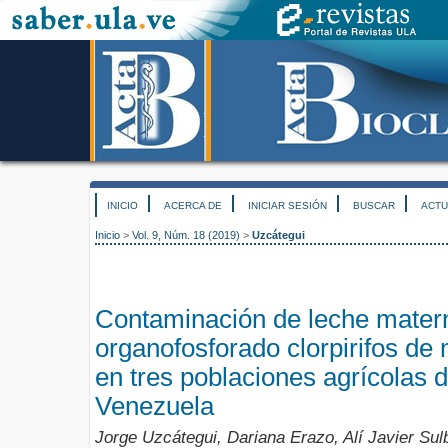
INICIO
ACERCA DE
INICIAR SESIÓN
BUSCAR
ACTU
Inicio
>
Vol. 9, Núm. 18 (2019)
>
Uzcátegui
Contaminación de leche matern
organofosforado clorpirifos de
en tres poblaciones agrícolas 
Venezuela
Jorge Uzcátegui, Dariana Erazo, Alí Javier Su