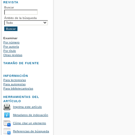
REVISTA
Buscar
Ámbito de la búsqueda
Examinar
Por número
Por autor/a
Por título
Otras revistas
TAMAÑO DE FUENTE
INFORMACIÓN
Para lectores/as
Para autores/as
Para bibliotecarios/as
HERRAMIENTAS DEL
ARTÍCULO
Imprima este artículo
Metadatos de indexación
Cómo citar un elemento
Referencias de búsqueda