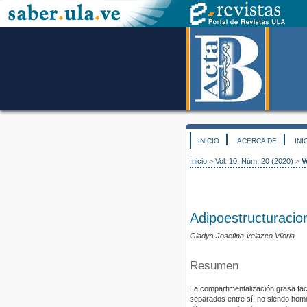
INICIO
ACERCA DE
INI
Inicio
>
Vol. 10, Núm. 20 (2020)
>
V
Adipoestructuracion
Gladys Josefina Velazco Viloria
Resumen
La compartimentalización grasa fac
separados entre sí, no siendo hom