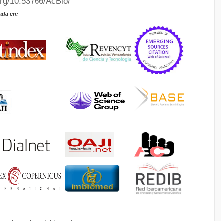
org/10.53766/AcBio/
ada en: