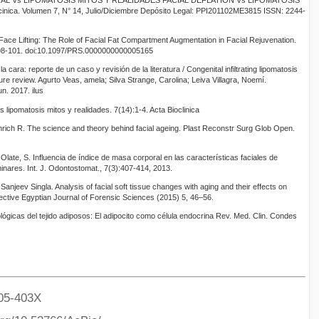
CIAL Vs LIPOMATOSIS MITOS Y REALIDADES FACIAL DEFLATION Vs LIPOMATOSIS
nica. Volumen 7, N° 14, Julio/Diciembre Depósito Legal: PPI201102ME3815 ISSN: 2244-
Face Lifting: The Role of Facial Fat Compartment Augmentation in Facial Rejuvenation.
:98-101. doi:10.1097/PRS.0000000000005165
la cara: reporte de un caso y revisión de la literatura / Congenital infiltrating lipomatosis
ture review. Agurto Veas, amela; Silva Strange, Carolina; Leiva Villagra, Noemí.
n. 2017. ilus
 lipomatosis mitos y realidades. 7(14):1-4. Acta Bioclinica
rich R. The science and theory behind facial ageing. Plast Reconstr Surg Glob Open.
late, S. Influencia de índice de masa corporal en las características faciales de
inares. Int. J. Odontostomat., 7(3):407-414, 2013.
njeev Singla. Analysis of facial soft tissue changes with aging and their effects on
pective Egyptian Journal of Forensic Sciences (2015) 5, 46–56.
lógicas del tejido adiposos: El adipocito como célula endocrina Rev. Med. Clin. Condes
05-403X