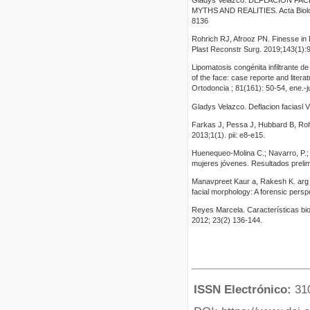
Gladys Velazco. DEFLACION FA
MYTHS AND REALITIES. Acta Biolci
8136
Rohrich RJ, Afrooz PN. Finesse in 
Plast Reconstr Surg. 2019;143(1)
Lipomatosis congénita infiltrante de 
of the face: case reporte and litera
Ortodoncia ; 81(161): 50-54, ene.-ju
Gladys Velazco. Deflacion faciasl Vs
Farkas J, Pessa J, Hubbard B, Roh
2013;1(1). pii: e8-e15.
Huenequeo-Molina C.; Navarro, P.; O
mujeres jóvenes. Resultados prelim
Manavpreet Kaur a, Rakesh K. arg Sa
facial morphology: A forensic pers
Reyes Marcela. Características bio
2012; 23(2) 136-144.
ISSN Electrónico:
31