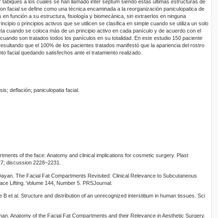
tabiques a los cuales se han llamado inter septum siendo estas últimas estructuras de
ion facial se define como una técnica encaminada a la reorganización paniculopatica de
 en función a su estructura, fisiología y biomecánica, sin extraerlos en ninguna
ncipio o principios activos que se utilicen se clasifica en simple cuando se utiliza un solo
ta cuando se coloca más de un principio activo en cada panículo y de acuerdo con el
 cuando son tratados todos los panículos en su totalidad. En este estudio 150 paciente
esultando que el 100% de los pacientes tratados manifestó que la apariencia del rostro
to facial quedando satisfechos ante el tratamiento realizado.
is; deflación; paniculopatia facial.
ments of the face: Anatomy and clinical implications for cosmetic surgery. Plast
7; discussion 2228–2231.
ayan. The Facial Fat Compartments Revisited: Clinical Relevance to Subcutaneous
 Face Lifting. Volume 144, Number 5. PRSJournal.
 et al. Structure and distribution of an unrecognized interstitium in human tissues. Sci
an. Anatomy of the Facial Fat Compartments and their Relevance in Aesthetic Surgery.