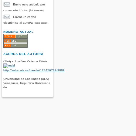
Envíe este artículo por
correo electrónico
(Inicie sesión)
Enviar un correo
electrónico al autor/a
(Inicie sesión)
NÚMERO ACTUAL
ACERCA DEL AUTOR/A
Gladys Josefina Velazco Viloria
http://saber.ula.ve/handle/123456789/9089
Universidad de Los Andes (ULA)
Venezuela, República Bolivariana
de