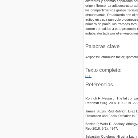
diferentes y además separados por 
origen fibroso. La adipoestructurac
los compartimientos grasos faciales
circunstancia. De acuerdo con el pri
activo en cada panículo o compues
número de panículos tratados total
fueron sometidos a este protocolo r
estaba afectada por el envejecimien
Palabras clave
Adipoestructuracion facial; lipomatos
Texto completo:
PDF
Referencias
Rohrich R, Pessa J. The fat compart
Reconstr Surg. 2007;119:2219–222
James Stuzin, Rod Rohrich, Erez D
Dissection and Facial Deflation in
Benias P, Wells R, Sackey-Aboagye B
Rep 2018; 8(1): 4947.
Sebastian Cotofana, Nirusha Lachm