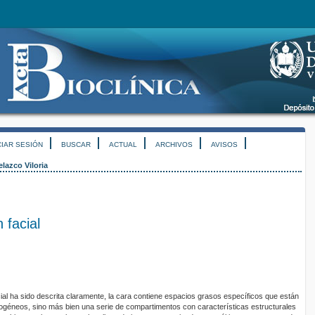
CIAR SESIÓN
BUSCAR
ACTUAL
ARCHIVOS
AVISOS
elazco Viloria
 facial
ial ha sido descrita claramente, la cara contiene espacios grasos específicos que están
ogéneos, sino más bien una serie de compartimentos con características estructurales