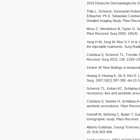
2019 Deutsche Dermatologische Ge
Thilo L. Schenck, Konstantin Koban
Erlbacher, Ph.D. Sebastian Cotofan
Detailed Imaging Study. Plast Rec
Moss C, Mendelson B, Taylor G. Sur
Plast Reconstr Surg 2000; 105(4):
Yang H-M, Jung W, Won S-Y et al. An
the injectable reatments. Surg Radi
Cotofana S, Schenck TL, Trevidic P e
Reconstr Surg 2015; 136: 219S–2
Zenker W. New findings in tempora
Hwang S, Hwang K, Jin S, Kim D. Loc
Surg. 2007;18(2):387-390. doi:10
Schenck TL, Koban KC, Schlattau A e
reconstruc¬tive and aesthetic proc
Cotofana S, Steinke H, Schlattau A e
aesthetic procedures. Plast Recon
Gierloff M, Stöhring C, Buder T, Ga
tomographic study. Plast Reconstr
Alberto Goldman, Georgi Tchernev,
25; 5(4):403-408.