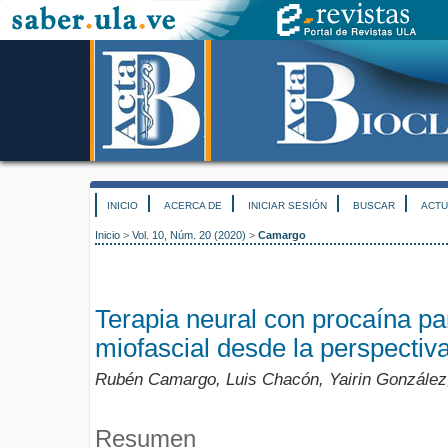
INICIO
ACERCA DE
INICIAR SESIÓN
BUSCAR
ACTU
Inicio
>
Vol. 10, Núm. 20 (2020)
>
Camargo
Terapia neural con procaína par
miofascial desde la perspectiv
Rubén Camargo, Luis Chacón, Yairin González,
Resumen