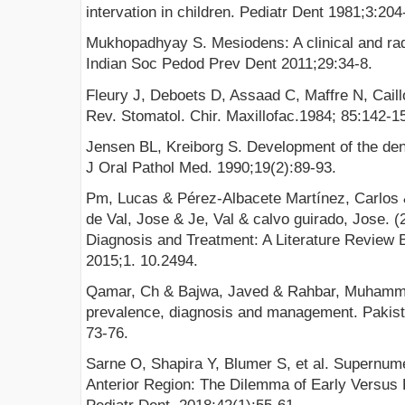
intervation in children. Pediatr Dent 1981;3:204
Mukhopadhyay S. Mesiodens: A clinical and radi
Indian Soc Pedod Prev Dent 2011;29:34-8.
Fleury J, Deboets D, Assaad C, Maffre N, Cail
Rev. Stomatol. Chir. Maxillofac.1984; 85:142-1
Jensen BL, Kreiborg S. Development of the denti
J Oral Pathol Med. 1990;19(2):89-93.
Pm, Lucas & Pérez-Albacete Martínez, Carlo
de Val, Jose & Je, Val & calvo guirado, Jose. (
Diagnosis and Treatment: A Literature Review 
2015;1. 10.2494.
Qamar, Ch & Bajwa, Javed & Rahbar, Muhamma
prevalence, diagnosis and management. Pakista
73-76.
Sarne O, Shapira Y, Blumer S, et al. Supernume
Anterior Region: The Dilemma of Early Versus L