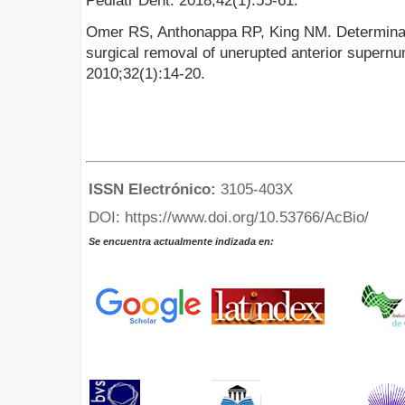
Pediatr Dent. 2018;42(1):55-61.
Omer RS, Anthonappa RP, King NM. Determinati
surgical removal of unerupted anterior supernu
2010;32(1):14-20.
ISSN Electrónico:
3105-403X
DOI: https://www.doi.org/10.53766/AcBio/
Se encuentra actualmente indizada en: