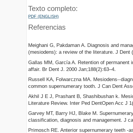
Texto completo:
PDF (ENGLISH)
Referencias
Meighani G, Pakdaman A. Diagnosis and mana
(mesiodens): a review of the literature. J Dent 
Gallas MM, García A. Retention of permanent i
affair. Br Dent J. 2000 Jan;188(2):63–4.
Russell KA, Folwarczna MA. Mesiodens--diagn
common supernumerary tooth. J Can Dent Asso
Akhil J E J, Prashant B, Shashibushan k. Mes
Literature Review. Inter Ped DentOpen Acc J 1(
Garvey MT, Barry HJ, Blake M. Supernumerary 
classification, diagnosis and management. J c
Primosch RE. Anterior supernumerary teeth -a