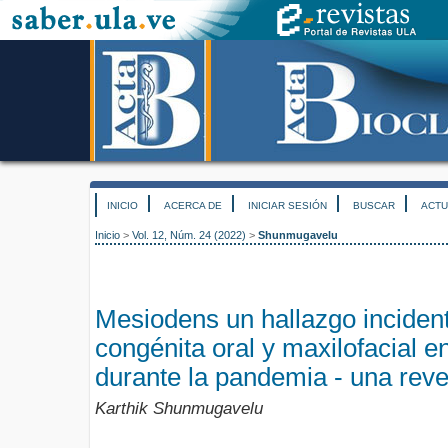
INICIO
ACERCA DE
INICIAR SESIÓN
BUSCAR
ACTU
Inicio
>
Vol. 12, Núm. 24 (2022)
>
Shunmugavelu
Mesiodens un hallazgo inciden
congénita oral y maxilofacial e
durante la pandemia - una reve
Karthik Shunmugavelu