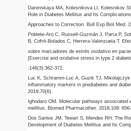
Darenskaya MA, Kolesnikova LI, Kolesnikov SI.
Role in Diabetes Mellitus and Its Complication
Approaches to Correction. Bull Exp Biol Med. 
Poblete-Aro C, Russell-Guzmán J, Parra P, So
B, Cofré-Bolados C, Herrera-Valenzuela T. Efect
sobre marcadores de estrés oxidativo en pacien
[Exercise and oxidative stress in type 2 diabet
;146(3):362-372.
Luc K, Schramm-Luc A, Guzik TJ, Mikolajczyk 
inflammatory markers in prediabetes and diabe
2019;70(6).
Ighodaro OM. Molecular pathways associated wi
mellitus. Biomed Pharmacother. 2018;108: 656
Dos Santos JM, Tewari S, Mendes RH. The Role
Development of Diabetes Mellitus and Its Comp