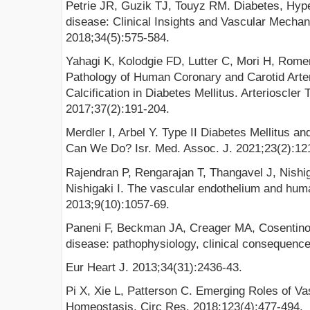
Petrie JR, Guzik TJ, Touyz RM. Diabetes, Hyp
disease: Clinical Insights and Vascular Mechan
2018;34(5):575-584.
Yahagi K, Kolodgie FD, Lutter C, Mori H, Rome
Pathology of Human Coronary and Carotid Arte
Calcification in Diabetes Mellitus. Arterioscler
2017;37(2):191-204.
Merdler I, Arbel Y. Type II Diabetes Mellitus a
Can We Do? Isr. Med. Assoc. J. 2021;23(2):12
Rajendran P, Rengarajan T, Thangavel J, Nishig
Nishigaki I. The vascular endothelium and huma
2013;9(10):1057-69.
Paneni F, Beckman JA, Creager MA, Cosentino 
disease: pathophysiology, clinical consequences
Eur Heart J. 2013;34(31):2436-43.
Pi X, Xie L, Patterson C. Emerging Roles of Va
Homeostasis. Circ Res. 2018;123(4):477-494.