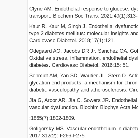
Clyne AM. Endothelial response to glucose: dy
transport. Biochem Soc Trans. 2021;49(1):313-
Kaur R, Kaur M, Singh J. Endothelial dysfunctio
type 2 diabetes mellitus: molecular insights and
Cardiovasc Diabetol. 2018;17(1):121.
Odegaard AO, Jacobs DR Jr, Sanchez OA, Goff
Oxidative stress, inflammation, endothelial dys
diabetes. Cardiovasc Diabetol. 2016;15: 51.
Schmidt AM, Yan SD, Wautier JL, Stern D. Acti
glycation end products: a mechanism for chroni
diabetic vasculopathy and atherosclerosis. Cir
Jia G, Aroor AR, Jia C, Sowers JR. Endothelial
vascular dysfunction. Biochim Biophys Acta Mo
;1865(7):1802-1809.
Goligorsky MS. Vascular endothelium in diabet
2017;312(2): F266-F275.