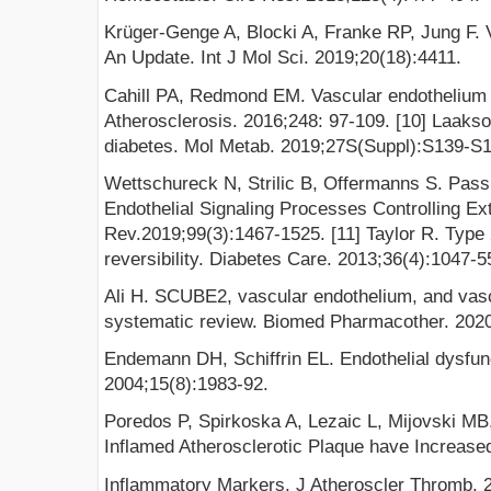
Krüger-Genge A, Blocki A, Franke RP, Jung F. V
An Update. Int J Mol Sci. 2019;20(18):4411.
Cahill PA, Redmond EM. Vascular endothelium -
Atherosclerosis. 2016;248: 97-109. [10] Laakso
diabetes. Mol Metab. 2019;27S(Suppl):S139-S1
Wettschureck N, Strilic B, Offermanns S. Passi
Endothelial Signaling Processes Controlling Ex
Rev.2019;99(3):1467-1525. [11] Taylor R. Type 
reversibility. Diabetes Care. 2013;36(4):1047-5
Ali H. SCUBE2, vascular endothelium, and vasc
systematic review. Biomed Pharmacother. 2020
Endemann DH, Schiffrin EL. Endothelial dysfun
2004;15(8):1983-92.
Poredos P, Spirkoska A, Lezaic L, Mijovski MB
Inflamed Atherosclerotic Plaque have Increased
Inflammatory Markers. J Atheroscler Thromb. 2