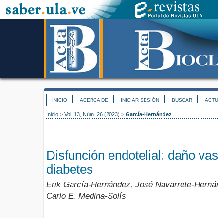
INICIO
ACERCA DE
INICIAR SESIÓN
BUSCAR
ACTU
Inicio
>
Vol. 13, Núm. 26 (2023)
>
García-Hernández
Disfunción endotelial: daño vas
diabetes
Erik García-Hernández, José Navarrete-Hernánd
Carlo E. Medina-Solís