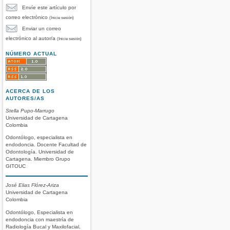
Envíe este artículo por
correo electrónico
(Inicie sesión)
Enviar un correo
electrónico al autor/a
(Inicie sesión)
NÚMERO ACTUAL
ACERCA DE LOS
AUTORES/AS
Stella Pupo-Marrugo
Universidad de Cartagena
Colombia
Odontólogo, especialista en
endodoncia. Docente Facultad de
Odontología. Universidad de
Cartagena. Miembro Grupo
GITOUC
José Elias Flórez-Ariza
Universidad de Cartagena
Colombia
Odontólogo, Especialista en
endodoncia con maestría de
Radiología Bucal y Maxilofacial.