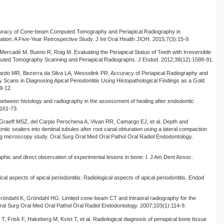
curacy of Cone-beam Computed Tomography and Periapical Radiography in
tion: A Five-Year Retrospective Study. J Int Oral Health JIOH. 2015;7(3):15-9.
 Mercadé M, Bueno R, Roig M. Evaluating the Periapical Status of Teeth with Irreversible
uted Tomography Scanning and Periapical Radiographs. J Endod. 2012;38(12):1588-91.
rdo MR, Bezerra da Silva LA, Wesselink PR. Accuracy of Periapical Radiography and
ns in Diagnosing Apical Periodontitis Using Histopathological Findings as a Gold
9-12.
etween histology and radiography in the assessment of healing after endodontic
:161-73.
raeff MSZ, del Carpio Perochena A, Vivan RR, Camargo EJ, et al. Depth and
tic sealers into dentinal tubules after root canal obturation using a lateral compaction
ng microscopy study. Oral Surg Oral Med Oral Pathol Oral Radiol Endodontology.
phic and direct observation of experimental lesions in bone: I. J Am Dent Assoc.
l aspects of apical periodontitis: Radiological aspects of apical periodontitis. Endod
ndahl K, Gröndahl HG. Limited cone-beam CT and intraoral radiography for the
 Oral Surg Oral Med Oral Pathol Oral Radiol Endodontology. 2007;103(1):114-9.
, Frisk F, Hakeberg M, Kvist T, et al. Radiological diagnosis of periapical bone tissue