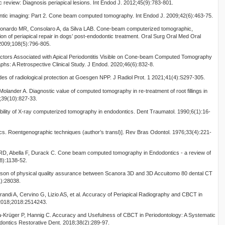
c review: Diagnosis periapical lesions. Int Endod J. 2012;45(9):783-801.
ntic imaging: Part 2. Cone beam computed tomography. Int Endod J. 2009;42(6):463-75.
eonardo MR, Consolaro A, da Silva LAB. Cone-beam computerized tomographic,
tion of periapical repair in dogs’ post-endodontic treatment. Oral Surg Oral Med Oral
 2009;108(5):796-805.
actors Associated with Apical Periodontitis Visible on Cone-beam Computed Tomography
phs: A Retrospective Clinical Study. J Endod. 2020;46(6):832-8.
s of radiological protection at Goesgen NPP. J Radiol Prot. 1 2021;41(4):S297-305.
lander A. Diagnostic value of computed tomography in re-treatment of root fillings in
6;39(10):827-33.
ility of X-ray computerized tomography in endodontics. Dent Traumatol. 1990;6(1):16-
cs. Roentgenographic techniques (author’s transl)]. Rev Bras Odontol. 1976;33(4):221-
y RD, Abella F, Durack C. Cone beam computed tomography in Endodontics - a review of
(8):1138-52.
arison of physical quality assurance between Scanora 3D and 3D Accuitomo 80 dental CT
):28038.
ibrandi A, Cervino G, Lizio AS, et al. Accuracy of Periapical Radiography and CBCT in
 2018;2018:2514243.
ka-Krüger P, Hannig C. Accuracy and Usefulness of CBCT in Periodontology: A Systematic
iodontics Restorative Dent. 2018;38(2):289-97.