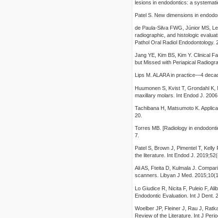
lesions in endodontics: a systemati
Patel S. New dimensions in endodo
de Paula-Silva FWG, Júnior MS, L
radiographic, and histologic evalua
Pathol Oral Radiol Endodontology.
Jang YE, Kim BS, Kim Y. Clinical F
but Missed with Periapical Radiogra
Lips M. ALARA in practice—4 decade
Huumonen S, Kvist T, Grondahl K, Mo
maxillary molars. Int Endod J. 200
Tachibana H, Matsumoto K. Applicab
20.
Torres MB. [Radiology in endodonti
7.
Patel S, Brown J, Pimentel T, Kell
the literature. Int Endod J. 2019;52
Ali AS, Fteita D, Kulmala J. Comp
scanners. Libyan J Med. 2015;10(1
Lo Giudice R, Nicita F, Puleio F, Al
Endodontic Evaluation. Int J Dent.
Woelber JP, Fleiner J, Rau J, Rat
Review of the Literature. Int J Per