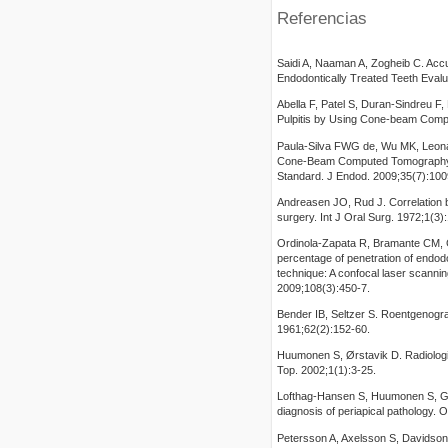
Referencias
Saidi A, Naaman A, Zogheib C. Ac
Endodontically Treated Teeth Evalua
Abella F, Patel S, Duran-Sindreu F,
Pulpitis by Using Cone-beam Comp
Paula-Silva FWG de, Wu MK, Leona
Cone-Beam Computed Tomography Sca
Standard. J Endod. 2009;35(7):100
Andreasen JO, Rud J. Correlation b
surgery. Int J Oral Surg. 1972;1(3)
Ordinola-Zapata R, Bramante CM, G
percentage of penetration of endodon
technique: A confocal laser scanni
2009;108(3):450-7.
Bender IB, Seltzer S. Roentgenogra
1961;62(2):152-60.
Huumonen S, Ørstavik D. Radiologica
Top. 2002;1(1):3-25.
Lofthag-Hansen S, Huumonen S, Grö
diagnosis of periapical pathology.
Petersson A, Axelsson S, Davidson T