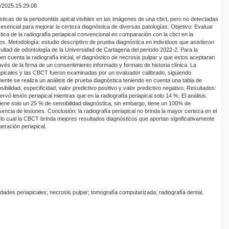
o/2025.15.29.08
sticas de la periodontitis apical visibles en las imágenes de una cbct, pero no detectadas
s esencial para mejorar la certeza diagnóstica de diversas patologías. Objetivo: Evaluar
stica de la radiografía periapical convencional en comparación con la cbct en la
ales. Metodología: estudio descriptivo de prueba diagnóstica en individuos que asistieron
cultad de odontología de la Universidad de Cartagena del periodo 2022-2. Para la
en cuenta la radiografía inicial, el diagnóstico de necrosis pulpar y que estos aceptaran
avés de la firma de un consentimiento informado y formato de historia clínica. La
iapicales y las CBCT fueron examinadas por un evaluador calibrado, siguiendo
ente se realiza un análisis de prueba diagnóstica teniendo en cuenta una tabla de
ibilidad, especificidad, valor predictivo positivo y valor predictivo negativo. Resultados:
vó lesión periapical mientras que en la radiografía periapical solo 14 %. El análisis
l tiene solo un 25 % de sensibilidad diagnóstica, sin embargo, tiene un 100% de
sencia de lesiones. Conclusión: la radiografía periapical no brinda la mayor certeza en el
 lo cual la CBCT brinda mejores resultados diagnósticos que aportan significativamente
peración periapical.
edades periapicales; necrosis pulpar; tomografía computarizada; radiografía dental.