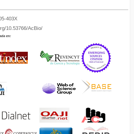
05-403X
org/10.53766/AcBio/
ada en: