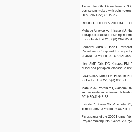
Tzanetakis GN, Giannakoulas DG, P
permanent molars with pulp necrosis
Dent. 2021;22(3):515-25.
Ricucci D, Loghin S, Siqueira JF. C
Mota de Almeida FJ, Hassan D, Na
therapeutic decision-making in imma
Facial Radiol. 2021;50(8):20200594
Leonardi Dutra K, Haas L, Porporat
Cone-beam Computed Tomography an
analysis. J Endod. 2016;42(3):356-
Lima SMF, Grisi DC, Kogawa EM, Fr
pulpal and periapical disease: a re
Alsamahi S, Milne TM, Hussaini H, Ri
Int Endod J. 2022;55(6):660-71.
Mateus JC, Varela MT, Caicedo DM,
las necesidades actuales de la éti
2019;39(3):448-63.
Estrela C, Bueno MR, Azevedo BC
Tomography. J Endod. 2008;34(11)
Participants of the 2006 Human V
Project meeting. Nat Genet. 2007;3