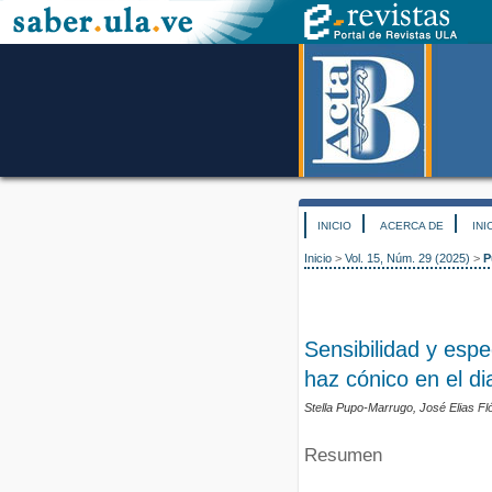
INICIO
ACERCA DE
INI
Inicio
>
Vol. 15, Núm. 29 (2025)
>
P
Sensibilidad y espe
haz cónico en el di
Stella Pupo-Marrugo, José Elias Fl
Resumen