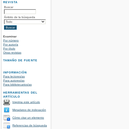
REVISTA
Buscar
Ámbito de la búsqueda
Examinar
Por número
Por autor/a
Por título
Otras revistas
TAMAÑO DE FUENTE
INFORMACIÓN
Para lectores/as
Para autores/as
Para bibliotecarios/as
HERRAMIENTAS DEL
ARTÍCULO
Imprima este artículo
Metadatos de indexación
Cómo citar un elemento
Referencias de búsqueda