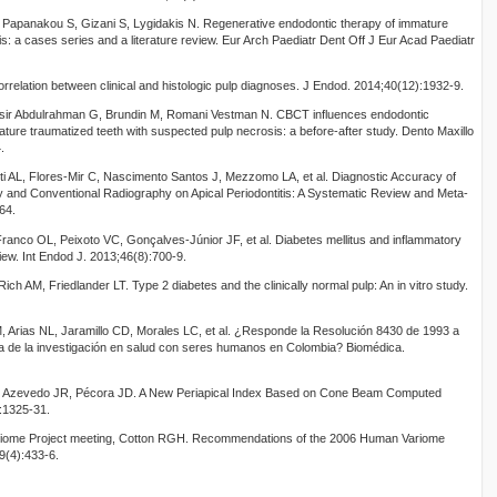
apanakou S, Gizani S, Lygidakis N. Regenerative endodontic therapy of immature
: a cases series and a literature review. Eur Arch Paediatr Dent Off J Eur Acad Paediatr
orrelation between clinical and histologic pulp diagnoses. J Endod. 2014;40(12):1932-9.
sir Abdulrahman G, Brundin M, Romani Vestman N. CBCT influences endodontic
ture traumatized teeth with suspected pulp necrosis: a before-after study. Dento Maxillo
.
ti AL, Flores-Mir C, Nascimento Santos J, Mezzomo LA, et al. Diagnostic Accuracy of
d Conventional Radiography on Apical Periodontitis: A Systematic Review and Meta-
64.
anco OL, Peixoto VC, Gonçalves-Júnior JF, et al. Diabetes mellitus and inflammatory
view. Int Endod J. 2013;46(8):700-9.
ch AM, Friedlander LT. Type 2 diabetes and the clinically normal pulp: An in vitro study.
 Arias NL, Jaramillo CD, Morales LC, et al. ¿Responde la Resolución 8430 de 1993 a
ca de la investigación en salud con seres humanos en Colombia? Biomédica.
, Azevedo JR, Pécora JD. A New Periapical Index Based on Cone Beam Computed
:1325-31.
ariome Project meeting, Cotton RGH. Recommendations of the 2006 Human Variome
9(4):433-6.