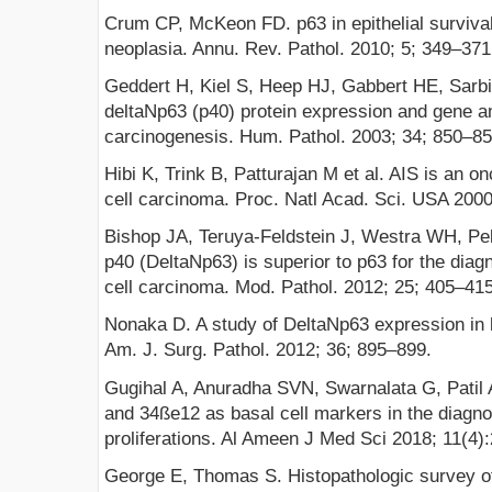
Crum CP, McKeon FD. p63 in epithelial survival
neoplasia. Annu. Rev. Pathol. 2010; 5; 349–371
Geddert H, Kiel S, Heep HJ, Gabbert HE, Sarbi
deltaNp63 (p40) protein expression and gene am
carcinogenesis. Hum. Pathol. 2003; 34; 850–85
Hibi K, Trink B, Patturajan M et al. AIS is an 
cell carcinoma. Proc. Natl Acad. Sci. USA 200
Bishop JA, Teruya-Feldstein J, Westra WH, Pe
p40 (DeltaNp63) is superior to p63 for the di
cell carcinoma. Mod. Pathol. 2012; 25; 405–415
Nonaka D. A study of DeltaNp63 expression in 
Am. J. Surg. Pathol. 2012; 36; 895–899.
Gugihal A, Anuradha SVN, Swarnalata G, Patil
and 34ße12 as basal cell markers in the diagnos
proliferations. Al Ameen J Med Sci 2018; 11(4)
George E, Thomas S. Histopathologic survey of