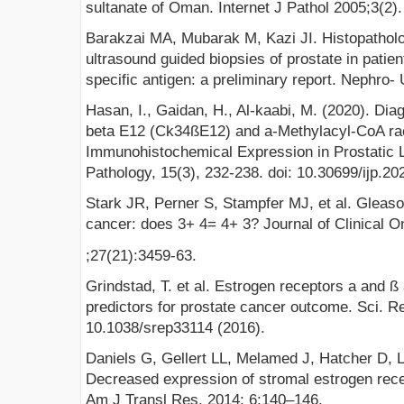
sultanate of Oman. Internet J Pathol 2005;3(2).
Barakzai MA, Mubarak M, Kazi JI. Histopatholog
ultrasound guided biopsies of prostate in patie
specific antigen: a preliminary report. Nephro-
Hasan, I., Gaidan, H., Al-kaabi, M. (2020). Dia
beta E12 (Ck34ßE12) and a-Methylacyl-CoA 
Immunohistochemical Expression in Prostatic L
Pathology, 15(3), 232-238. doi: 10.30699/ijp.2
Stark JR, Perner S, Stampfer MJ, et al. Gleaso
cancer: does 3+ 4= 4+ 3? Journal of Clinical O
;27(21):3459-63.
Grindstad, T. et al. Estrogen receptors a and 
predictors for prostate cancer outcome. Sci. Re
10.1038/srep33114 (2016).
Daniels G, Gellert LL, Melamed J, Hatcher D, L
Decreased expression of stromal estrogen recep
Am J Transl Res. 2014; 6:140–146.