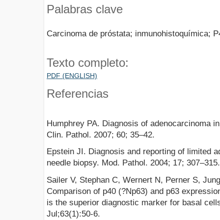
Palabras clave
Carcinoma de próstata; inmunohistoquímica; P
Texto completo:
PDF (ENGLISH)
Referencias
Humphrey PA. Diagnosis of adenocarcinoma in p
Clin. Pathol. 2007; 60; 35–42.
Epstein JI. Diagnosis and reporting of limited 
needle biopsy. Mod. Pathol. 2004; 17; 307–315.
Sailer V, Stephan C, Wernert N, Perner S, Jung
Comparison of p40 (?Np63) and p63 expression 
is the superior diagnostic marker for basal cel
Jul;63(1):50-6.