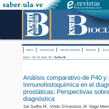
INICIO
ACERCA DE
INICIAR SESIÓN
BUSCAR
ACTU
Inicio
>
Vol. 15, Núm. 30
>
Sudha M.
Análisis comparativo de P40 y
Inmunohistoquímica en el diagn
prostáticas: Perspectivas sobre
diagnóstica
Sai Sudha M., Vindu Srivastava, M. Naga Meen