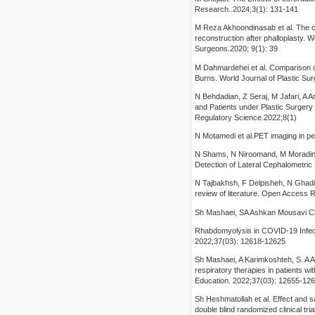
Research..2024;3(1): 131-141
M Reza Akhoondinasab et al. The c
reconstruction after phalloplasty. W
Surgeons.2020; 9(1): 39
M Dahmardehei et al. Comparison o
Burns. World Journal of Plastic Sur
N Behdadian, Z Seraj, M Jafari, A 
and Patients under Plastic Surgery
Regulatory Science.2022;8(1)
N Motamedi et al.PET imaging in pe
N Shams, N Niroomand, M Moradinezh
Detection of Lateral Cephalometric
N Tajbakhsh, F Delpisheh, N Ghadimi
review of literature. Open Access 
Sh Mashaei, SA Ashkan Mousavi Ch
Rhabdomyolysis in COVID-19 Infecti
2022;37(03): 12618-12625
Sh Mashaei, A Karimkoshteh, S. A 
respiratory therapies in patients w
Education. 2022;37(03): 12655-12
Sh Heshmatollah et al. Effect and s
double blind randomized clinical tri