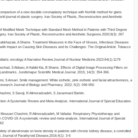
omparison of a new durable coronaplasty technique with Norfolk method for glans
orld journal of plastic surgery. Iran Society of Plastic, Reconstructive and Aesthetic
f Modified Meek Technique with Standard Mesh Method in Patients with Third Degree
gery. Iran Society of Plastic, Reconstructive and Aesthetic Surgeons.2020;9(3): 267
Arabkhazaie, A Shams. Treatment Measures in the Face of Viruses, Infectious Diseases
 with Impact on Causing Skin Diseases and Its Challenges: The Original Article. Tobacco
diatric oncology:A Narrative Review.Journal of Nuclear Medicine.2023:64(1):1179
ad, S Abbasi, A Habibi Kia, B Shams. Effects of Digital Image Processing Filters on
 Landmarks. Jundishapur Scientific Medical Journal. 2015; 14(3): 354-366.
, S Ansari. Smile management: White esthetic, pink esthetic and facial attractiveness, a
Research Journal of Biology and Pharmacy. 2022; 5(2): 046-050.
ashmi, S Savoji, R Alimoradzadeh, S Javanmard Barbin.
on: A Systematic Review and Meta-Analysis. International Journal of Special Education.
A Mousavi Chashmi, R Alimoradzadeh, M Vafadar. Respiratory Physiotherapy and
ith COVID-19: A systematic review and meta-analysis. International Journal of Special
662
afety of alendronate on bone density in patients with chronic kidney disease; a controlled
al. Journal of Parathyroid Disease,2016;4(1): 3-6