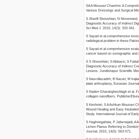
SA A Mousavi Chashmi. A Comprehe
Various Dressings and Surgical M
S Sharifi Shooshtari, N Niroomand,
Diagnostic Accuracy of Indirect Di
Sci Med J. 2015; 14(3): 333-341.
S Sayad et al.comprehensive invest
radiological problem in these.Pakis
S Sayad et al.comprehensive evalua
cancer based on sonographic and ra
S S Shooshtari, S Abbassi, S Fatta
Diagnostic Accuracy of Indirect Co
Lesions. Jundishapur Scientific Med
S Nasrollazadeh, B Nazari, M Irajian
plate arthroplasty, Eurasian Journ
S Naderi Gharahgheshlagh et al. F
collagen nanofibers. PublisherEls
S Keshmiri, S A Ashkan Mousavi C
Wound Healing and Easy Intubation R
Study. International Journal of Ear
S Haghnegahdar, P Jafarnejadi, A A
Lichen Planus Referring to Dentist
Journal. 2015; 14(5): 563-571.