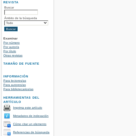
REVISTA
Buscar
Ámbito de la búsqueda
Examinar
Por número
Por autor/a
Por título
Otras revistas
TAMAÑO DE FUENTE
INFORMACIÓN
Para lectores/as
Para autores/as
Para bibliotecarios/as
HERRAMIENTAS DEL
ARTÍCULO
Imprima este artículo
Metadatos de indexación
Cómo citar un elemento
Referencias de búsqueda