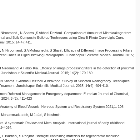
 N Niroomand , N Shams ,S Abbasi Dezfouli. Comparison of Amount of Microleakage from
al and Bulk Composite Build-up Techniques using Clearfil Photo Core-Light Cure.
nal. 2015; 14(4): 411.
, N Niroomand, S A Mohagheghi, S Sharifi. Efficacy of Different Image Processing Filters
rent Caries in Digital Bitewing Radiographs. Jundishapur Scientific Medical Journal. 2015;
iroomand, A Habibi Kia. Efficacy of image processing filters in the detection of proximal
h. Jundishapur Scientific Medical Journal. 2015; 14(2): 170-180.
 N Shams, S Abbasi Dezfooli, A Biravand. Survey of Selected Radiography Techniques
Treatment. Jundishapur Scientific Medical Journal. 2015; 14(4): 404-410.
omen Referred Management in Emergency department, Eurasian Journal of Chemical,
 2024, 3 (2), 411-423
ral Anatomy of Blood Vessels, Nervous System and Respiratory System.2021;1: 108
 Mohammadzadeh, M Jafari, S Keshmiri.
 A systematic Review and Meta-Analysis. International journal of early childhood
19-4024.
 F Bakhshi, S Ranjbar. Bredigite-containing materials for regenerative medicine