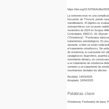
https://doi.org/10.53766/AcBio/202
La osteonecrosis es una complicaci
frecuente; de ??ocurrir, puede cau
mandibulares. El objetivo es evalua
osteoporóticos con un punto radioló
noviembre de 2024 en Scopus Wiley
Controlados, EBSCO, ISI, Elsevier 
("Ortodoncia", "Fosfonatos básicos
tratamientos odontológicos. Es po
obstante, si bien se están realiza
el tratamiento ortodóncico. Sin emb
de ortodoncia, lo cual puede ser u
(analgésicos: ibuprofeno, aspirina
movimiento dental y, en consecuenci
a un tratamiento de ortodoncia debe
someten a un tratamiento de ortodo
movimientos dentales los afecten.
Recibido: 14/03/2025
Aceptado: 10/04/2025
Palabras clave
Ortodoncia; Fosfonatos de base; P