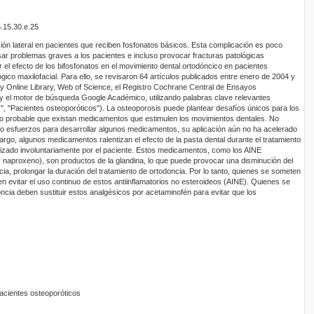
5.15.30.e.25
ón lateral en pacientes que reciben fosfonatos básicos. Esta complicación es poco
sar problemas graves a los pacientes e incluso provocar fracturas patológicas
r el efecto de los bifosfonatos en el movimiento dental ortodóncico en pacientes
gico maxilofacial. Para ello, se revisaron 64 artículos publicados entre enero de 2004 y
 Online Library, Web of Science, el Registro Cochrane Central de Ensayos
y el motor de búsqueda Google Académico, utilizando palabras clave relevantes
", "Pacientes osteoporóticos"). La osteoporosis puede plantear desafíos únicos para los
co probable que existan medicamentos que estimulen los movimientos dentales. No
ndo esfuerzos para desarrollar algunos medicamentos, su aplicación aún no ha acelerado
argo, algunos medicamentos ralentizan el efecto de la pasta dental durante el tratamiento
tilizado involuntariamente por el paciente. Estos medicamentos, como los AINE
 y naproxeno), son productos de la glandina, lo que puede provocar una disminución del
a, prolongar la duración del tratamiento de ortodoncia. Por lo tanto, quienes se someten
n evitar el uso continuo de estos antiinflamatorios no esteroideos (AINE). Quienes se
ncia deben sustituir estos analgésicos por acetaminofén para evitar que los
acientes osteoporóticos