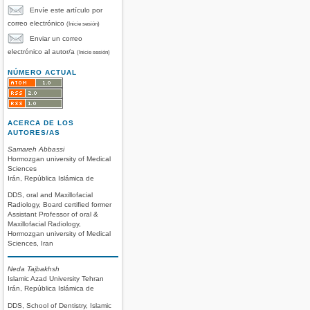
Envíe este artículo por
correo electrónico
(Inicie sesión)
Enviar un correo
electrónico al autor/a
(Inicie sesión)
NÚMERO ACTUAL
ACERCA DE LOS
AUTORES/AS
Samareh Abbassi
Hormozgan university of Medical
Sciences
Irán, República Islámica de
DDS, oral and Maxillofacial
Radiology, Board certified former
Assistant Professor of oral &
Maxillofacial Radiology,
Hormozgan university of Medical
Sciences, Iran
Neda Tajbakhsh
Islamic Azad University Tehran
Irán, República Islámica de
DDS, School of Dentistry, Islamic