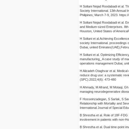
H Soltani Nejad Roodabadi et al. 
Society International. 13th Annual
Philipines; March 7-9, 2023. https
H Soltani Nejad Roodabadi et al. E
and Medium-sized Enterprises. 8th
Houston, United States of AmericaP
H Soltani et al.Achieving Excelle
society International. proceedings 
Dubai, united Emirates(UAE),Febr
H Soltani et al. Optimizing Efficie
manufacturing_ A case study of mag
operations management Dubai, uni
H Alizadeh Otaghvar et al. Medical 
reduce drug use: a systematic re
(SPC).2022;4(6): 473-480
H Ahmady, M Afrand, M Motaqi, Gh Ho
managing neurodegenerative diseas
F Hosseinzadegan, S Sarlak, S Sa
Relationship with Mortality and Se
International Journal of Special E
B Shrestha et al. Role of 18F-FDG 
involvement in patients with non-
B Shrestha et al. Dual time-point 