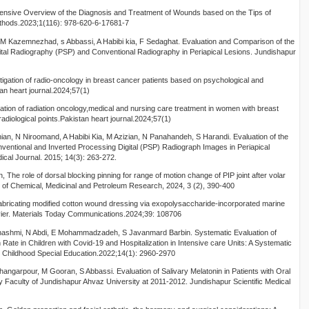
nsive Overview of the Diagnosis and Treatment of Wounds based on the Tips of
ethods.2023;1(116): 978-620-6-17681-7
 M Kazemnezhad, s Abbassi, A Habibi kia, F Sedaghat. Evaluation and Comparison of the
gital Radiography (PSP) and Conventional Radiography in Periapical Lesions. Jundishapur
igation of radio-oncology in breast cancer patients based on psychological and
tan heart journal.2024;57(1)
tion of radiation oncology,medical and nursing care treatment in women with breast
diological points.Pakistan heart journal.2024;57(1)
hian, N Niroomand, A Habibi Kia, M Azizian, N Panahandeh, S Harandi. Evaluation of the
nventional and Inverted Processing Digital (PSP) Radiograph Images in Periapical
ical Journal. 2015; 14(3): 263-272.
, The role of dorsal blocking pinning for range of motion change of PIP joint after volar
al of Chemical, Medicinal and Petroleum Research, 2024, 3 (2), 390-400
abricating modified cotton wound dressing via exopolysaccharide-incorporated marine
evier. Materials Today Communications.2024;39: 108706
hashmi, N Abdi, E Mohammadzadeh, S Javanmard Barbin. Systematic Evaluation of
ate in Children with Covid-19 and Hospitalization in Intensive care Units: A Systematic
ly Childhood Special Education.2022;14(1): 2960-2970
hangarpour, M Gooran, S Abbassi. Evaluation of Salivary Melatonin in Patients with Oral
ry Faculty of Jundishapur Ahvaz University at 2011-2012. Jundishapur Scientific Medical