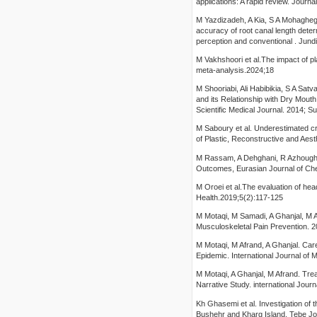
applications: A rapid review. Jour
M Yazdizadeh, A Kia, S A Mohaghegh
accuracy of root canal length deter
perception and conventional . Jundi
M Vakhshoori et al.The impact of pl
meta-analysis.2024;18
M Shooriabi, Ali Habibikia, S A Sat
and its Relationship with Dry Mouth
Scientific Medical Journal. 2014; S
M Saboury et al. Underestimated cran
of Plastic, Reconstructive and Aes
M Rassam, A Dehghani, R Azhough, M
Outcomes, Eurasian Journal of Che
M Oroei et al.The evaluation of he
Health.2019;5(2):117-125
M Motaqi, M Samadi, A Ghanjal, M A
Musculoskeletal Pain Prevention. 2
M Motaqi, M Afrand, A Ghanjal. Car
Epidemic. International Journal of 
M Motaqi, A Ghanjal, M Afrand. Tread
Narrative Study. international Jour
Kh Ghasemi et al. Investigation of
Bushehr and Kharg Island. Tebe Jo