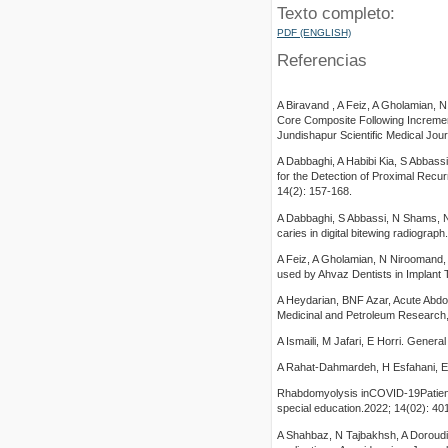
Texto completo:
PDF (ENGLISH)
Referencias
A Biravand , A Feiz, A Gholamian,
Core Composite Following Increment
Jundishapur Scientific Medical Jour
A Dabbaghi, A Habibi Kia, S Abbassi
for the Detection of Proximal Recur
14(2): 157-168.
A Dabbaghi, S Abbassi, N Shams, N N
caries in digital bitewing radiograp
A Feiz, A Gholamian, N Niroomand,
used by Ahvaz Dentists in Implant 
A Heydarian, BNF Azar, Acute Abd
Medicinal and Petroleum Research,
A Ismaili, M Jafari, E Horri. Gene
A Rahat-Dahmardeh, H Esfahani, E
Rhabdomyolysis inCOVID-19Patients:
special education.2022; 14(02): 40
A Shahbaz, N Tajbakhsh, A Doroudi,