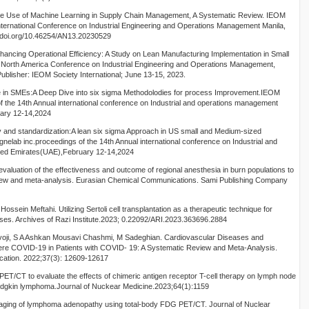
The Use of Machine Learning in Supply Chain Management, A Systematic Review. IEOM
 International Conference on Industrial Engineering and Operations Management Manila,
://doi.org/10.46254/AN13.20230529
nhancing Operational Efficiency: A Study on Lean Manufacturing Implementation in Small
 North America Conference on Industrial Engineering and Operations Management,
ublisher: IEOM Society International; June 13-15, 2023.
nce in SMEs:A Deep Dive into six sigma Methodolodies for process Improvement.IEOM
of the 14th Annual international conference on Industrial and operations management
uary 12-14,2024
ncy and standardization:A lean six sigma Approach in US small and Medium-sized
nelab inc.proceedings of the 14th Annual international conference on Industrial and
ted Emirates(UAE),February 12-14,2024
evaluation of the effectiveness and outcome of regional anesthesia in burn populations to
view and meta-analysis. Eurasian Chemical Communications. Sami Publishing Company
ssein Meftahi. Utilizing Sertoli cell transplantation as a therapeutic technique for
es. Archives of Razi Institute.2023; 0.22092/ARI.2023.363696.2884
voji, S A Ashkan Mousavi Chashmi, M Sadeghian. Cardiovascular Diseases and
vere COVID-19 in Patients with COVID- 19: A Systematic Review and Meta-Analysis.
ducation. 2022;37(3): 12609-12617
PET/CT to evaluate the effects of chimeric antigen receptor T-cell therapy on lymph node
Hodgkin lymphoma.Journal of Nuckear Medicine.2023;64(1):1159
imaging of lymphoma adenopathy using total-body FDG PET/CT. Journal of Nuclear