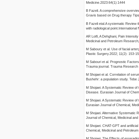
Medicine.2023:64(1):1444
B Fazeli. A comprehensive overvie
Gravis based on Drug therapy Tips
B Fazeli etal.A systematic Review th
with radiological point.Internation
AR Lotfi, A Dehghani, Pain Intensit
Medicinal and Petroleum Research,
M Saboury et al. Use of facial art
Plastic Surgery.2022; 11(2): 153-1
M Sabouri et al. Prognostic Factor
Trauma journal. Trauma Research C
M Shojaei et al. Correlation of se
Bushehr: a population study. Tebe
M Shojaei. A Systematic Review of 
Disease. Eurasian Journal of Chem
M Shojaei. A Systematic Review of
Eurasian Journal of Chemical, Med
M Shojaei. Alternative Systematic R
Journal of Chemical, Medicinal an
M Shojaei. CHAT-GPT and artificial 
Chemical, Medicinal and Petroleum
M Shojaei. The Effects of esreradio