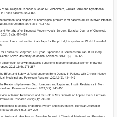
w of Neurological Diseases such as MS,Alzheimers, Guillain Barre and Myasthenia
 in These patients.2023,164.
e treatment and diagnose of neurological problem in fat patients adults involved infection
al Neuroulogy Journal.2024;28(1):423-433
y and Mortality after Sinonasal Mucormycosis Surgery, Eurasian Journal of Chemical,
 2024, 3 (2), 454-459
ery musculomucosal and turbinate flaps for Rapp Hodgkin syndrome. World Journal of
56
s for Fournier’s Gangrene; A 10-year Experience in Southeastern Iran. Bull Emerg
enter, Shiraz University of Medical Sciences.2013; 1(3): 116-122
rum adiponectin level with metabolic syndrome in postmenopausal women of Bandar
 Jonoob,2013;16(5): 276-287
the Effect and Safety of Alendronate on Bone Density in Patients with Chronic Kidney
ical, Medicinal and Petroleum Research.2024;3(2): 434-442
 the Relationship between Sex Hormones and Leptin and Insulin Resistance in Men.
icinal and Petroleum Research.2024;3(2): 443-453
eview of Insulin Resistance and the Role of Sex Steroids on Leptin Levels. Eurasian
d Petroleum Research.2024;3(1): 296-306
intelligence in Medical Endocrine System and interventions. Eurasian Journal of
 Research.2024;3(1): 197-209
l on leptin and other factors. Eurasian Journal of Chemical, Medicinal and Petroleum