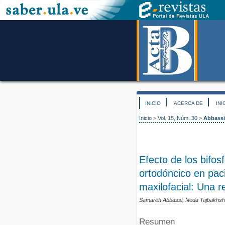
INICIO
ACERCA DE
INI
Inicio
>
Vol. 15, Núm. 30
>
Abbassi
Efecto de los bifos
ortodóncico en pac
maxilofacial: Una r
Samareh Abbassi, Neda Tajbakhsh
Resumen