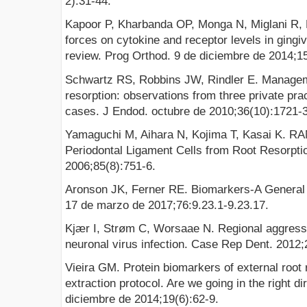
2):31-44.
Kapoor P, Kharbanda OP, Monga N, Miglani R, Ka
forces on cytokine and receptor levels in gingiv
review. Prog Orthod. 9 de diciembre de 2014;1
Schwartz RS, Robbins JW, Rindler E. Manageme
resorption: observations from three private prac
cases. J Endod. octubre de 2010;36(10):1721-
Yamaguchi M, Aihara N, Kojima T, Kasai K. R
Periodontal Ligament Cells from Root Resorpti
2006;85(8):751-6.
Aronson JK, Ferner RE. Biomarkers-A General
17 de marzo de 2017;76:9.23.1-9.23.17.
Kjær I, Strøm C, Worsaae N. Regional aggressi
neuronal virus infection. Case Rep Dent. 2012
Vieira GM. Protein biomarkers of external root 
extraction protocol. Are we going in the right d
diciembre de 2014;19(6):62-9.