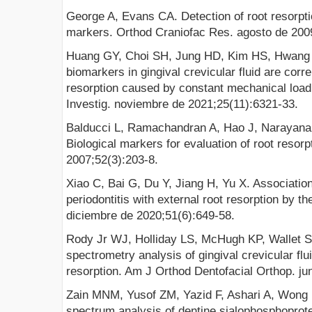
George A, Evans CA. Detection of root resorpti
markers. Orthod Craniofac Res. agosto de 200
Huang GY, Choi SH, Jung HD, Kim HS, Hwang C
biomarkers in gingival crevicular fluid are corre
resorption caused by constant mechanical load: 
Investig. noviembre de 2021;25(11):6321-33.
Balducci L, Ramachandran A, Hao J, Narayana
Biological markers for evaluation of root resorp
2007;52(3):203-8.
Xiao C, Bai G, Du Y, Jiang H, Yu X. Association
periodontitis with external root resorption by t
diciembre de 2020;51(6):649-58.
Rody Jr WJ, Holliday LS, McHugh KP, Wallet S
spectrometry analysis of gingival crevicular flu
resorption. Am J Orthod Dentofacial Orthop. ju
Zain MNM, Yusof ZM, Yazid F, Ashari A, Wong 
spectrum analysis of dentine sialophosphoprote