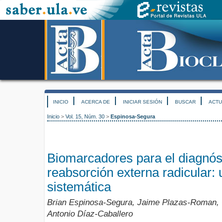
INICIO
ACERCA DE
INICIAR SESIÓN
BUSCAR
ACTU
Inicio
>
Vol. 15, Núm. 30
>
Espinosa-Segura
Biomarcadores para el diagnóst
reabsorción externa radicular: 
sistemática
Brian Espinosa-Segura, Jaime Plazas-Roman, C
Antonio Díaz-Caballero