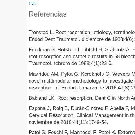
PDF
Referencias
Tronstad L. Root resorption--etiology, terminolo
Endod Dent Traumatol. diciembre de 1988;4(6)
Friedman S, Rotstein I, Libfeld H, Stabholz A, H
root resorption and esthetic results in 58 blea
Traumatol. febrero de 1988;4(1):23-6.
Mavridou AM, Pyka G, Kerckhofs G, Wevers M, 
novel multimodular methodology to investigate e
resorption. Int Endod J. marzo de 2016;49(3):2
Bakland LK. Root resorption. Dent Clin North A
Espona J, Roig E, Durán-Sindreu F, Abella F, 
Cervical Resorption: Clinical Management in th
noviembre de 2018;44(11):1749-54.
Patel S, Foschi F, Mannocci F, Patel K. External