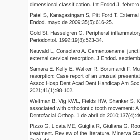
dimensional classification. Int Endod J. febrer
Patel S, Kanagasingam S, Pitt Ford T. External 
Endod. mayo de 2009;35(5):616-25.
Gold SI, Hasselgren G. Peripheral inflammatory 
Periodontol. 1992;19(8):523-34.
Neuvald L, Consolaro A. Cementoenamel juncti
external cervical resorption. J Endod. septiem
Samara E, Kelly E, Walker R, Borumandi F. Multi
resorption: Case report of an unusual present
Assoc Hosp Dent Acad Dent Handicap Am Soc G
2021;41(1):98-102.
Weltman B, Vig KWL, Fields HW, Shanker S, Ka
associated with orthodontic tooth movement: A
Dentofacial Orthop. 1 de abril de 2010;137(4):4
Pizzo G, Licata ME, Guiglia R, Giuliana G. Roo
treatment. Review of the literature. Minerva St