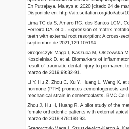
En Putrajaya, Malaysia; 2020 [citado 24 de mar
Disponible en: http://aip.scitation.org/doi/abs/
Lima TC da S, Amaro RG, dos Santos LCM, Cos
Ferreira DA, et al. Expression of matrix metall
teeth with external root resorption: A cross-sect
septiembre de 2021;129:105194.
Gregorczyk-Maga I, Kaszuba M, Olszewska M, L
Koscielniak D, et al. Biomarkers of inflammator
result of traumatic dental injury to permanent te
marzo de 2019;99:82-91.
Li Y, Hu Z, Zhou C, Xu Y, Huang L, Wang X, et a
hormone (PTH) promotes cementogenesis and all
mechanical strain in cementoblasts. BMC Cell B
Zhou J, Hu H, Huang R. A pilot study of the met
female orthodontic patients with external apical
marzo de 2018;478:188-93.
Gregorczyk-Maga I, Szustkiewicz-Karon A, K