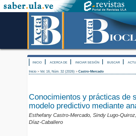
INICIO
ACERCA DE
INICIAR SESIÓN
BUSCAR
ACTU
Inicio
>
Vol. 16, Núm. 32 (2026)
>
Castro-Mercado
Conocimientos y prácticas de s
modelo predictivo mediante aná
Esthefany Castro-Mercado, Sindy Lugo-Quiroz
Díaz-Caballero