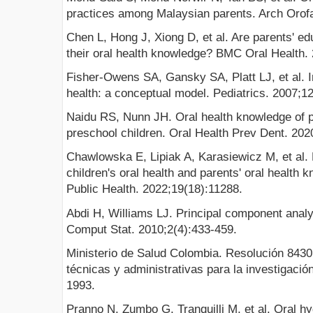
practices among Malaysian parents. Arch Orofa
Chen L, Hong J, Xiong D, et al. Are parents' ed
their oral health knowledge? BMC Oral Health.
Fisher-Owens SA, Gansky SA, Platt LJ, et al. In
health: a conceptual model. Pediatrics. 2007;1
Naidu RS, Nunn JH. Oral health knowledge of p
preschool children. Oral Health Prev Dent. 202
Chawlowska E, Lipiak A, Karasiewicz M, et al. 
children's oral health and parents' oral health 
Public Health. 2022;19(18):11288.
Abdi H, Williams LJ. Principal component analy
Comput Stat. 2010;2(4):433-459.
Ministerio de Salud Colombia. Resolución 8430
técnicas y administrativas para la investigació
1993.
Pranno N, Zumbo G, Tranquilli M, et al. Oral hy