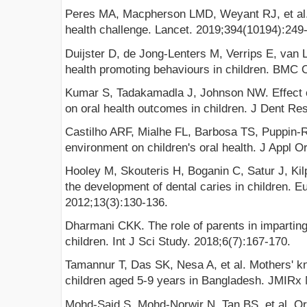
Peres MA, Macpherson LMD, Weyant RJ, et al. 
health challenge. Lancet. 2019;394(10194):249
Duijster D, de Jong-Lenters M, Verrips E, van 
health promoting behaviours in children. BMC O
Kumar S, Tadakamadla J, Johnson NW. Effect o
on oral health outcomes in children. J Dent Re
Castilho ARF, Mialhe FL, Barbosa TS, Puppin-R
environment on children's oral health. J Appl O
Hooley M, Skouteris H, Boganin C, Satur J, Kilp
the development of dental caries in children. E
2012;13(3):130-136.
Dharmani CKK. The role of parents in imparting 
children. Int J Sci Study. 2018;6(7):167-170.
Tamannur T, Das SK, Nesa A, et al. Mothers' kn
children aged 5-9 years in Bangladesh. JMIRx
Mohd-Said S, Mohd-Norwir N, Tan BS, et al. Or