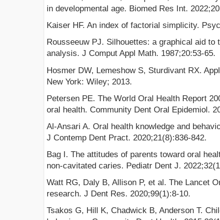
in developmental age. Biomed Res Int. 2022;2
Kaiser HF. An index of factorial simplicity. Ps
Rousseeuw PJ. Silhouettes: a graphical aid to th
analysis. J Comput Appl Math. 1987;20:53-65.
Hosmer DW, Lemeshow S, Sturdivant RX. Applied
New York: Wiley; 2013.
Petersen PE. The World Oral Health Report 20
oral health. Community Dent Oral Epidemiol. 2
Al-Ansari A. Oral health knowledge and behavio
J Contemp Dent Pract. 2020;21(8):836-842.
Bag I. The attitudes of parents toward oral healt
non-cavitated caries. Pediatr Dent J. 2022;32(1
Watt RG, Daly B, Allison P, et al. The Lancet Or
research. J Dent Res. 2020;99(1):8-10.
Tsakos G, Hill K, Chadwick B, Anderson T. Child