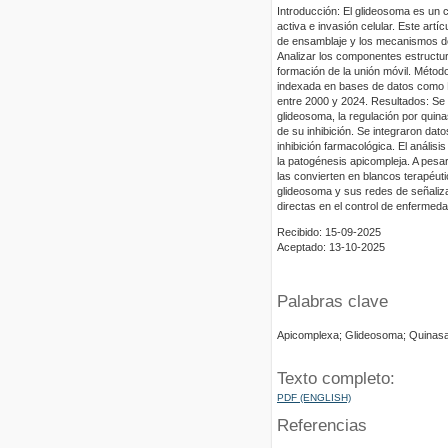
Introducción: El glideosoma es un c
activa e invasión celular. Este art
de ensamblaje y los mecanismos de
Analizar los componentes estructu
formación de la unión móvil. Método
indexada en bases de datos como 
entre 2000 y 2024. Resultados: Se 
glideosoma, la regulación por qui
de su inhibición. Se integraron dat
inhibición farmacológica. El análisi
la patogénesis apicompleja. A pesa
las convierten en blancos terapéuti
glideosoma y sus redes de señalizac
directas en el control de enfermeda
Recibido: 15-09-2025
Aceptado: 13-10-2025
Palabras clave
Apicomplexa; Glideosoma; Quinasas
Texto completo:
PDF (ENGLISH)
Referencias