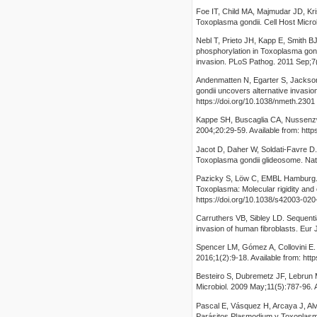
Foe IT, Child MA, Majmudar JD, Kri
Toxoplasma gondii. Cell Host Micro
Nebl T, Prieto JH, Kapp E, Smith BJ
phosphorylation in Toxoplasma gond
invasion. PLoS Pathog. 2011 Sep;7(
Andenmatten N, Egarter S, Jackson
gondii uncovers alternative invasi
https://doi.org/10.1038/nmeth.2301
Kappe SH, Buscaglia CA, Nussenzwe
2004;20:29-59. Available from: http
Jacot D, Daher W, Soldati-Favre D. F
Toxoplasma gondii glideosome. Nat
Pazicky S, Löw C, EMBL Hamburg. St
Toxoplasma: Molecular rigidity and 
https://doi.org/10.1038/s42003-02
Carruthers VB, Sibley LD. Sequenti
invasion of human fibroblasts. Eur J
Spencer LM, Gómez A, Collovini E.
2016;1(2):9-18. Available from: htt
Besteiro S, Dubremetz JF, Lebrun M
Microbiol. 2009 May;11(5):787-96. A
Pascal E, Vásquez H, Arcaya J, Al
Parásitos Plasmodium y Toxoplasma: