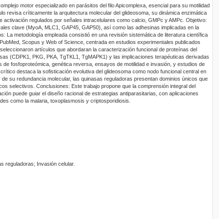
omplejo motor especializado en parásitos del filo Apicomplexa, esencial para su motilidad
ículo revisa críticamente la arquitectura molecular del glideosoma, su dinámica enzimática
 activación regulados por señales intracelulares como calcio, GMPc y AMPc. Objetivo:
rales clave (MyoA, MLC1, GAP45, GAP50), así como las adhesinas implicadas en la
s: La metodología empleada consistió en una revisión sistemática de literatura científica
PubMed, Scopus y Web of Science, centrada en estudios experimentales publicados
seleccionaron artículos que abordaran la caracterización funcional de proteínas del
nasas (CDPK1, PKG, PKA, TgTKL1, TgMAPK1) y las implicaciones terapéuticas derivadas
os de fosfoproteómica, genética reversa, ensayos de motilidad e invasión, y estudios de
s crítico destaca la sofisticación evolutiva del glideosoma como nodo funcional central en
r de su redundancia molecular, las quinasas reguladoras presentan dominios únicos que
cos selectivos. Conclusiones: Este trabajo propone que la comprensión integral del
ión puede guiar el diseño racional de estrategias antiparasitarias, con aplicaciones
des como la malaria, toxoplasmosis y criptosporidiosis.
 reguladoras; Invasión celular.