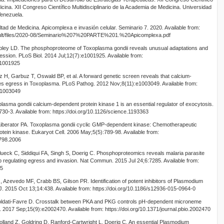
icina. XII Congreso Científico Multidisciplinario de la Academia de Medicina. Universidad
Venezuela.
ad de Medicina. Apicomplexa e invasión celular. Seminario 7. 2020. Available from:
fault/files/2020-08/Seminario%207%20PARTE%201.%20Apicomplexa.pdf
ibley LD. The phosphoproteome of Toxoplasma gondii reveals unusual adaptations and
ression. PLoS Biol. 2014 Jul;12(7):e1001925. Available from:
o.1001925
z H, Garbuz T, Oswald BP, et al. A forward genetic screen reveals that calcium-
tes egress in Toxoplasma. PLoS Pathog. 2012 Nov;8(11):e1003049. Available from:
t.1003049
lasma gondii calcium-dependent protein kinase 1 is an essential regulator of exocytosis.
0-3. Available from: https://doi.org/10.1126/science.1193363
Liberator PA. Toxoplasma gondii cyclic GMP-dependent kinase: Chemotherapeutic
rotein kinase. Eukaryot Cell. 2006 May;5(5):789-98. Available from:
-798.2006
Flueck C, Siddiqui FA, Singh S, Doerig C. Phosphoproteomics reveals malaria parasite
ub regulating egress and invasion. Nat Commun. 2015 Jul 24;6:7285. Available from:
85
Azevedo MF, Crabb BS, Gilson PR. Identification of potent inhibitors of Plasmodium
 J. 2015 Oct 13;14:438. Available from: https://doi.org/10.1186/s12936-015-0964-0
 Soldati-Favre D. Crosstalk between PKA and PKG controls pH-dependent microneme
. 2017 Sep;15(9):e2002470. Available from: https://doi.org/10.1371/journal.pbio.2002470
Holland Z, Goldring D, Ranford-Cartwright L, Doerig C. An essential Plasmodium