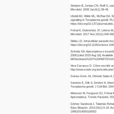
Striepen B, Jordan CN, Reiff S, va
Microbiol. 2008 Jan;6(1):38-49.
Uboldi AD, Wilde ML, McRae EA, Ste
signalling in Toxoplasma gondii. PL
https://doi.org/10.1371/journal.pbi
Frénal K, Dubremetz JF, Lebrun M, 
Microbiol. 2017 Nov;15(11):645-660.
Sibley LD. Intracellular parasite in
https://doi.org/10.1126/science.10
Schmitz EA. Apicomplexa e invasión
2008 [cited 2025 Aug 18]. Available 
08/Seminario%207%20PARTE%201
Vera Carrasco O. Cómo escribir art
http://www.scielo.org.bo/scielo.p
Guirao-Goris JA, Olmedo Salas A, F
Gaskins E, Gilk S, DeVore N, Mann 
Toxoplasma gondii. J Cell Biol. 200
Meissner M, Ferguson DJ, Frénal K.
Apicomplexa. Trends Parasitol. 2013
Gómez Sandoval J, Talamás Rohana 
Educ Bioquím. 2014;33(1):5-18. Ava
19952014000100002