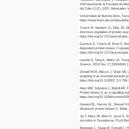
Internacional de la Facultad de Med
del Zulia (LUZ); 2025. Maracaibo, 
Universidad de Buenos Aires, Facult
https://www.fmed.uba.ar/sites/de
Treeck M, Sanders JL, Elias JE, S
extensive regulation of protein exp
https://doi.org/10.1371/journal.pbi
Garrison E, Treeck M, Ehret E, But
dependent protein kinase 3 regula
https://doi.org/10.1371/journal.ppa
Lourido S, Tang K, Sibley LD. Toxop
Science. 2010 Dec 17;330(6004):173
Donald RGK, Allocco J, Singh SB, 
targeting of an essential parasite p
https://doi.org/10.1128/EC.5.5.789
Alam MM, Solyakov L, Bottrill AR, 
Protein Kinase G as a signalling h
https://doi.org/10.1038/ncomms82
Howard BL, Harvey KL, Stewart RJ, 
falciparum protein kinase G. Malar
Jia Y, Marq JB, Bisio H, Jacot D,
secretion in Toxoplasma. PLoS Biol
Reininger L, Tewari R, Fennell C, 