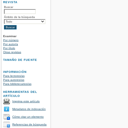
REVISTA
Buscar
Ámbito de la búsqueda
Examinar
Por número
Por autor/a
Por título
Otras revistas
TAMAÑO DE FUENTE
INFORMACIÓN
Para lectores/as
Para autores/as
Para bibliotecarios/as
HERRAMIENTAS DEL
ARTÍCULO
Imprima este artículo
Metadatos de indexación
Cómo citar un elemento
Referencias de búsqueda