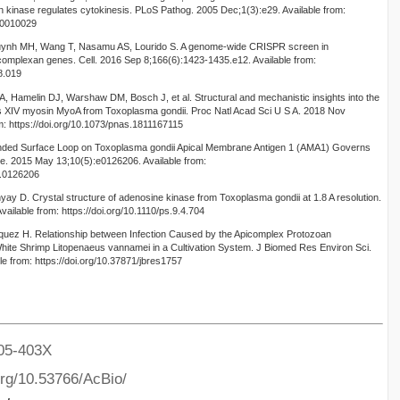
in kinase regulates cytokinesis. PLoS Pathog. 2005 Dec;1(3):e29. Available from:
t.0010029
uynh MH, Wang T, Nasamu AS, Lourido S. A genome-wide CRISPR screen in
icomplexan genes. Cell. 2016 Sep 8;166(6):1423-1435.e12. Available from:
08.019
 Hamelin DJ, Warshaw DM, Bosch J, et al. Structural and mechanistic insights into the
ss XIV myosin MyoA from Toxoplasma gondii. Proc Natl Acad Sci U S A. 2018 Nov
m: https://doi.org/10.1073/pnas.1811167115
nded Surface Loop on Toxoplasma gondii Apical Membrane Antigen 1 (AMA1) Governs
ne. 2015 May 13;10(5):e0126206. Available from:
ne.0126206
 D. Crystal structure of adenosine kinase from Toxoplasma gondii at 1.8 A resolution.
vailable from: https://doi.org/10.1110/ps.9.4.704
squez H. Relationship between Infection Caused by the Apicomplex Protozoan
hite Shrimp Litopenaeus vannamei in a Cultivation System. J Biomed Res Environ Sci.
e from: https://doi.org/10.37871/jbres1757
05-403X
org/10.53766/AcBio/