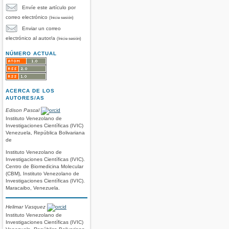
Envíe este artículo por
correo electrónico
(Inicie sesión)
Enviar un correo
electrónico al autor/a
(Inicie sesión)
NÚMERO ACTUAL
ACERCA DE LOS
AUTORES/AS
Edison Pascal
Instituto Venezolano de
Investigaciones Científicas (IVIC)
Venezuela, República Bolivariana
de
Instituto Venezolano de
Investigaciones Científicas (IVIC).
Centro de Biomedicina Molecular
(CBM), Instituto Venezolano de
Investigaciones Científicas (IVIC).
Maracaibo, Venezuela.
Helimar Vasquez
Instituto Venezolano de
Investigaciones Científicas (IVIC)