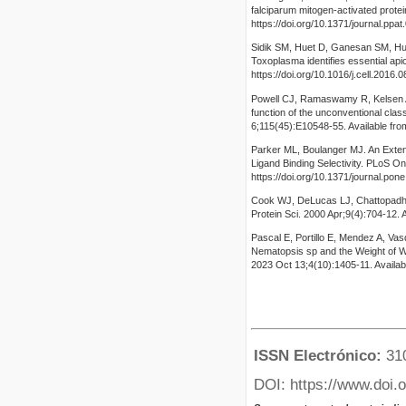
falciparum mitogen-activated prote
https://doi.org/10.1371/journal.ppa
Sidik SM, Huet D, Ganesan SM, H
Toxoplasma identifies essential ap
https://doi.org/10.1016/j.cell.2016.
Powell CJ, Ramaswamy R, Kelsen A,
function of the unconventional cla
6;115(45):E10548-55. Available fro
Parker ML, Boulanger MJ. An Exte
Ligand Binding Selectivity. PLoS O
https://doi.org/10.1371/journal.po
Cook WJ, DeLucas LJ, Chattopadhyay
Protein Sci. 2000 Apr;9(4):704-12. A
Pascal E, Portillo E, Mendez A, Va
Nematopsis sp and the Weight of W
2023 Oct 13;4(10):1405-11. Availabl
ISSN Electrónico:
31
DOI: https://www.doi.