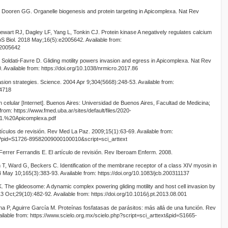
n Dooren GG. Organelle biogenesis and protein targeting in Apicomplexa. Nat Rev
wart RJ, Dagley LF, Yang L, Tonkin CJ. Protein kinase A negatively regulates calcium
oS Biol. 2018 May;16(5):e2005642. Available from:
o.2005642
Soldati-Favre D. Gliding motility powers invasion and egress in Apicomplexa. Nat Rev
 Available from: https://doi.org/10.1038/nrmicro.2017.86
vasion strategies. Science. 2004 Apr 9;304(5668):248-53. Available from:
94718
 celular [Internet]. Buenos Aires: Universidad de Buenos Aires, Facultad de Medicina;
from: https://www.fmed.uba.ar/sites/default/files/2020-
.%20Apicomplexa.pdf
ículos de revisión. Rev Med La Paz. 2009;15(1):63-69. Available from:
hp?pid=S1726-89582009000100010&script=sci_arttext
errer Ferrandis E. El artículo de revisión. Rev Iberoam Enferm. 2008.
T, Ward G, Beckers C. Identification of the membrane receptor of a class XIV myosin in
4 May 10;165(3):383-93. Available from: https://doi.org/10.1083/jcb.200311137
 The glideosome: A dynamic complex powering gliding motility and host cell invasion by
 Oct;29(10):482-92. Available from: https://doi.org/10.1016/j.pt.2013.08.001
P, Aguirre García M. Proteínas fosfatasas de parásitos: más allá de una función. Rev
ilable from: https://www.scielo.org.mx/scielo.php?script=sci_arttext&pid=S1665-