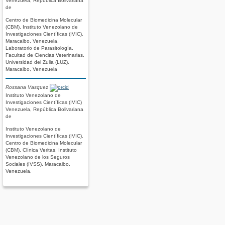
Venezuela, República Bolivariana
de
Centro de Biomedicina Molecular
(CBM), Instituto Venezolano de
Investigaciones Científicas (IVIC).
Maracaibo, Venezuela.
Laboratorio de Parasitología,
Facultad de Ciencias Veterinarias,
Universidad del Zulia (LUZ).
Maracaibo, Venezuela
Rossana Vasquez
Instituto Venezolano de
Investigaciones Científicas (IVIC)
Venezuela, República Bolivariana
de
Instituto Venezolano de
Investigaciones Científicas (IVIC).
Centro de Biomedicina Molecular
(CBM), Clínica Veritas, Instituto
Venezolano de los Seguros
Sociales (IVSS). Maracaibo,
Venezuela.