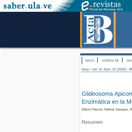
INICIO
ACERCA DE
INI
Inicio
>
Vol. 16, Núm. 32 (2026)
>
P
Glideosoma Apicomp
Enzimática en la Mo
Edison Pascal, Helimar Vasquez,
Resumen