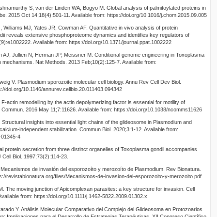
shnamurthy S, van der Linden WA, Bogyo M. Global analysis of palmitoylated proteins in
be. 2015 Oct 14;18(4):501-11. Available from: https://doi.org/10.1016/j.chom.2015.09.005
, Williams MJ, Yates JR, Cowman AF. Quantitative in vivo analysis of protein
ii reveals extensive phosphoproteome dynamics and identifies key regulators of
9):e1002222. Available from: https://doi.org/10.1371/journal.ppat.1002222
 AJ, Jullien N, Herman JP, Meissner M. Conditional genome engineering in Toxoplasma
on mechanisms. Nat Methods. 2013 Feb;10(2):125-7. Available from:
ig V. Plasmodium sporozoite molecular cell biology. Annu Rev Cell Dev Biol.
s://doi.org/10.1146/annurev.cellbio.20.011403.094342
-actin remodelling by the actin depolymerizing factor is essential for motility of
 Commun. 2016 May 11;7:11626. Available from: https://doi.org/10.1038/ncomms11626
ructural insights into essential light chains of the glideosome in Plasmodium and
calcium-independent stabilization. Commun Biol. 2020;3:1-12. Available from:
0-01345-4
al protein secretion from three distinct organelles of Toxoplasma gondii accompanies
 Cell Biol. 1997;73(2):114-23.
 Mecanismos de invasión del esporozoíto y merozoíto de Plasmodium. Rev Bionatura.
ps://revistabionatura.org/files/Mecanismos-de-invasion-del-esporozoito-y-merozoito.pdf
. The moving junction of Apicomplexan parasites: a key structure for invasion. Cell
vailable from: https://doi.org/10.1111/j.1462-5822.2009.01302.x
varado Y. Análisis Molecular Comparativo del Complejo del Glideosoma en Protozoarios
 Implicaciones para el Desarrollo de Estrategias Terapéuticas. XII Congreso Científico