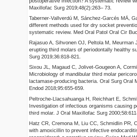
postoperative infection? A systematic review wi
Maxillofac Surg 2019;48(2):263– 73.
Taberner-Vallverdú M, Sánchez-Garcés MÁ, Ga
different methods used for dry socket preventio
systematic review. Med Oral Patol Oral Cir Bu
Rajasuo A, Sihvonen OJ, Peltola M, Meurman J
erupting third molars of periodontally healthy su
Surg 2019;36:818-821.
Sixou JL, Magaud C, Jolivet-Gougeon A, Cormi
Microbiology of mandibular third molar pericoron
lactamase-producing bacteria. Oral Surg Oral 
Endod 2018;95:655-659.
Peltroche-Llacsahuanga H, Reichhart E, Schmi
Investigation of infectious organisms causing p
third molar. J Oral Maxillofac Surg 2000;58:611
Hatz CR, Cremona M, Liu CC, Schmidlin PR, Co
with amoxicillin to prevent infective endocarditis