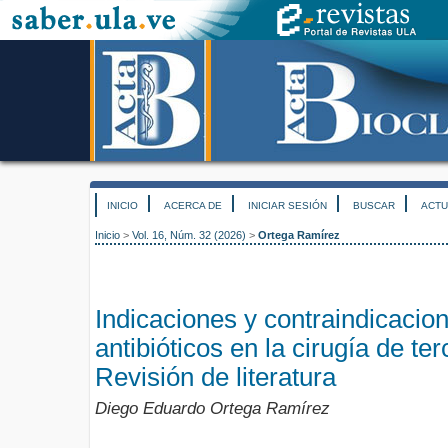
INICIO
ACERCA DE
INICIAR SESIÓN
BUSCAR
ACTU
Inicio
>
Vol. 16, Núm. 32 (2026)
>
Ortega Ramírez
Indicaciones y contraindicacion
antibióticos en la cirugía de te
Revisión de literatura
Diego Eduardo Ortega Ramírez