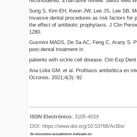
reconsidered: a narrative review. Swiss Med W
Sung S, Kim EH, Kwon JW, Lee JS, Lee SB, M
Invasive dental procedures as risk factors for p
the effect of antibiotic prophylaxis. J Clin Per
1280.
Gusmini MADS, De Sa AC, Feng C, Arany S. Pre
post-dental treatment in
patients with sickle cell disease. Clin Exp Den
Ana Lidia GM. et al. Profilaxis antibiótica en i
Ocronos. 2021;4(3): 92
ISSN Electrónico:
3105-403X
DOI: https://www.doi.org/10.53766/AcBio/
Se encuentra actualmente indizada en: