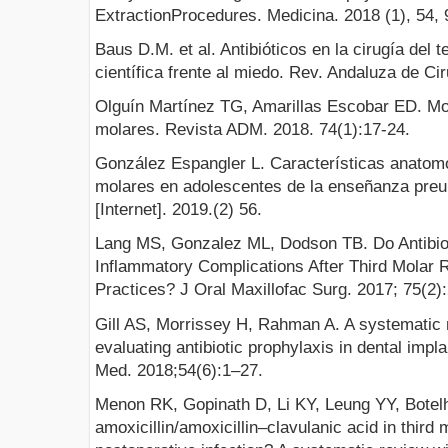
ExtractionProcedures. Medicina. 2018 (1), 54, 
Baus D.M. et al. Antibióticos en la cirugía del t
científica frente al miedo. Rev. Andaluza de Ci
Olguín Martínez TG, Amarillas Escobar ED. Morf
molares. Revista ADM. 2018. 74(1):17-24.
González Espangler L. Características anatomo
molares en adolescentes de la enseñanza preun
[Internet]. 2019.(2) 56.
Lang MS, Gonzalez ML, Dodson TB. Do Antibiot
Inflammatory Complications After Third Molar
Practices? J Oral Maxillofac Surg. 2017; 75(2)
Gill AS, Morrissey H, Rahman A. A systematic
evaluating antibiotic prophylaxis in dental impl
Med. 2018;54(6):1–27.
Menon RK, Gopinath D, Li KY, Leung YY, Botel
amoxicillin/amoxicillin–clavulanic acid in third