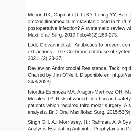
Menon RK, Gopinath D, Li KY, Leung YY, Botel
amoxicillin/amoxicillin-clavulanic acid in third 
postoperative infection? A systematic review wi
Maxillofac Surg. 2019 Feb;48(2):263-273.
Lodi, Giovanni et al. “Antibiotics to prevent com
extractions.” The Cochrane database of systema
2021. (2) 23-27.
Review on Antimicrobial Resistance. Tackling dr
Chaired by Jim O’Neill. Disponible en: https:/
24/8/2023).
Isiordia-Espinoza MA, Aragon-Martinez OH, Ma
Morales JR. Risk of wound infection and safety p
patients which required third molar surgery: A
analysis. Br J Oral Maxillofac Surg. 2015;53(9
Singh Gill, A.; Morrissey, H.; Rahman, A. A S
Analysis Evaluating Antibiotic Prophylaxis in D