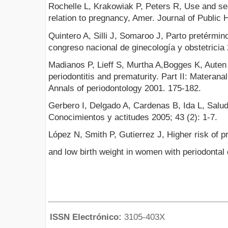
Rochelle L, Krakowiak P, Peters R, Use and sel
relation to pregnancy, Amer. Journal of Public 
Quintero A, Silli J, Somaroo J, Parto pretérmi
congreso nacional de ginecología y obstetricia
Madianos P, Lieff S, Murtha A,Bogges K, Auten 
periodontitis and prematurity. Part II: Materanal
Annals of periodontology 2001. 175-182.
Gerbero I, Delgado A, Cardenas B, Ida L, Sal
Conocimientos y actitudes 2005; 43 (2): 1-7.
López N, Smith P, Gutierrez J, Higher risk of p
and low birth weight in women with periodontal
ISSN Electrónico:
3105-403X