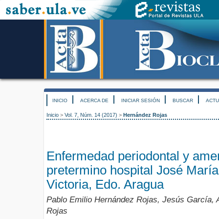
INICIO
ACERCA DE
INICIAR SESIÓN
BUSCAR
ACTU
Inicio
>
Vol. 7, Núm. 14 (2017)
>
Hernández Rojas
Enfermedad periodontal y ame
pretermino hospital José María
Victoria, Edo. Aragua
Pablo Emilio Hernández Rojas, Jesús García, A
Rojas