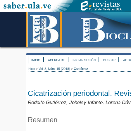
INICIO
ACERCA DE
INICIAR SESIÓN
BUSCAR
ACTU
Inicio
>
Vol. 8, Núm. 15 (2018)
>
Gutiérrez
Cicatrización periodontal. Revis
Rodolfo Gutiérrez, Johelsy Infante, Lorena Dáv
Resumen