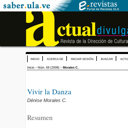
INICIO
ACERCA DE
INICIAR SESIÓN
BUSCAR
ACTU
Inicio
>
Núm. 69 (2008)
>
Morales C.
Vivir la Danza
Dénise Morales C.
Resumen