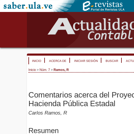
INICIO
ACERCA DE
INICIAR SESIÓN
BUSCAR
ACTU
Inicio
>
Núm. 7
>
Ramos, R
Comentarios acerca del Proyec
Hacienda Pública Estadal
Carlos Ramos, R
Resumen