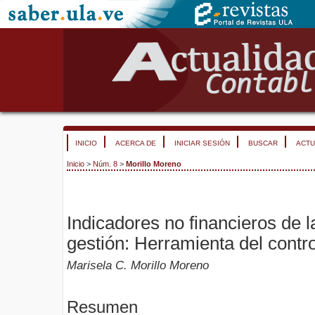
INICIO
ACERCA DE
INICIAR SESIÓN
BUSCAR
ACTU
Inicio
>
Núm. 8
>
Morillo Moreno
Indicadores no financieros de l
gestión: Herramienta del contro
Marisela C. Morillo Moreno
Resumen