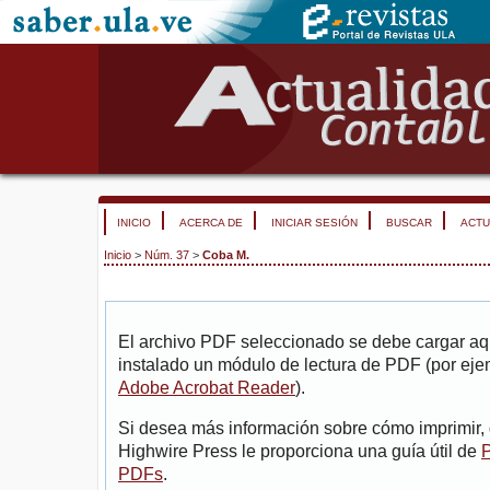
INICIO
ACERCA DE
INICIAR SESIÓN
BUSCAR
ACTU
Inicio
>
Núm. 37
>
Coba M.
El archivo PDF seleccionado se debe cargar aqu
instalado un módulo de lectura de PDF (por eje
Adobe Acrobat Reader
).
Si desea más información sobre cómo imprimir, 
Highwire Press le proporciona una guía útil de
P
PDFs
.