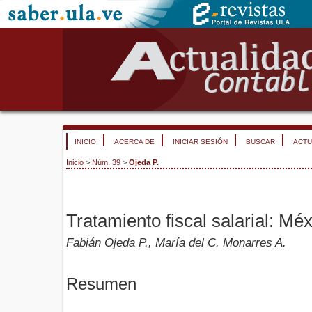
INICIO
ACERCA DE
INICIAR SESIÓN
BUSCAR
ACTU
Inicio
>
Núm. 39
>
Ojeda P.
Tratamiento fiscal salarial: Mé
Fabián Ojeda P., María del C. Monarres A.
Resumen