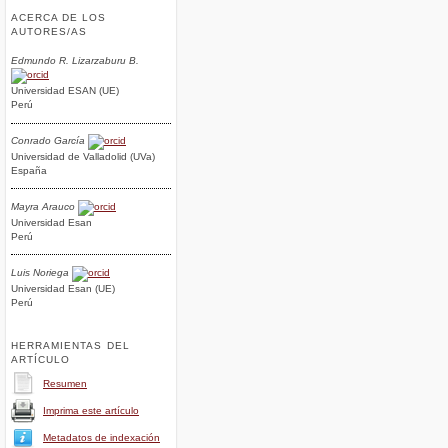
ACERCA DE LOS
AUTORES/AS
Edmundo R. Lizarzaburu B.
Universidad ESAN (UE)
Perú
Conrado García
Universidad de Valladolid (UVa)
España
Mayra Arauco
Universidad Esan
Perú
Luis Noriega
Universidad Esan (UE)
Perú
HERRAMIENTAS DEL
ARTÍCULO
Resumen
Imprima este artículo
Metadatos de indexación