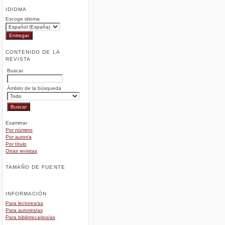
IDIOMA
Escoge idioma
CONTENIDO DE LA
REVISTA
Buscar
Ámbito de la búsqueda
Examinar
Por número
Por autor/a
Por título
Otras revistas
TAMAÑO DE FUENTE
INFORMACIÓN
Para lectores/as
Para autores/as
Para bibliotecarios/as