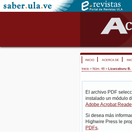
INICIO
ACERCA DE
INI
Inicio
>
Núm. 48
>
Lizarzaburu B.
El archivo PDF selecc
instalado un módulo d
Adobe Acrobat Reade
Si desea más informac
Highwire Press le pro
PDFs
.