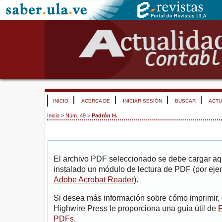
INICIO
ACERCA DE
INICIAR SESIÓN
BUSCAR
ACTU
Inicio
>
Núm. 49
>
Padrón H.
El archivo PDF seleccionado se debe cargar aqu
instalado un módulo de lectura de PDF (por eje
Adobe Acrobat Reader
).
Si desea más información sobre cómo imprimir, 
Highwire Press le proporciona una guía útil de
P
PDFs
.