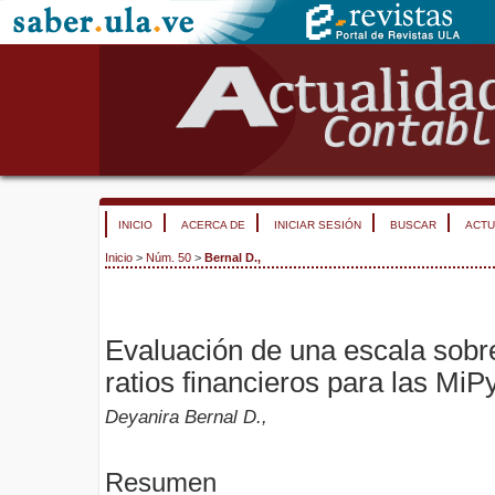
INICIO
ACERCA DE
INICIAR SESIÓN
BUSCAR
ACTU
Inicio
>
Núm. 50
>
Bernal D.,
Evaluación de una escala sobr
ratios financieros para las M
Deyanira Bernal D.,
Resumen