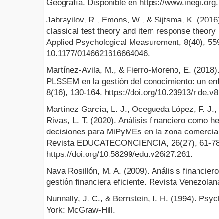
Geografía. Disponible en https://www.inegi.or
Jabrayilov, R., Emons, W., & Sijtsma, K. (2016
classical test theory and item response theory
Applied Psychological Measurement, 8(40), 559
10.1177/0146621616664046.
Martínez-Ávila, M., & Fierro-Moreno, E. (2018).
PLSSEM en la gestión del conocimiento: un enf
8(16), 130-164. https://doi.org/10.23913/ride.v
Martínez García, L. J., Ocegueda López, F. J.,
Rivas, L. T. (2020). Análisis financiero como h
decisiones para MiPyMEs en la zona comercial 
Revista EDUCATECONCIENCIA, 26(27), 61-78
https://doi.org/10.58299/edu.v26i27.261.
Nava Rosillón, M. A. (2009). Análisis financier
gestión financiera eficiente. Revista Venezolan
Nunnally, J. C., & Bernstein, I. H. (1994). Psy
York: McGraw-Hill.