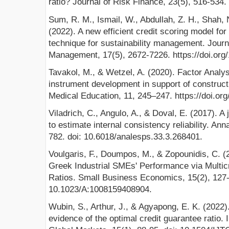
ratio? Journal of Risk Finance, 23(5), 516-534
Sum, R. M., Ismail, W., Abdullah, Z. H., Shah, 
(2022). A new efficient credit scoring model fo
technique for sustainability management. Journ
Management, 17(5), 2672-7226. https://doi.org
Tavakol, M., & Wetzel, A. (2020). Factor Analy
instrument development in support of construct v
Medical Education, 11, 245–247. https://doi.org
Viladrich, C., Angulo, A., & Doval, E. (2017). 
to estimate internal consistency reliability. An
782. doi: 10.6018/analesps.33.3.268401.
Voulgaris, F., Doumpos, M., & Zopounidis, C. (
Greek Industrial SMEs' Performance via Multicri
Ratios. Small Business Economics, 15(2), 127-
10.1023/A:1008159408904.
Wubin, S., Arthur, J., & Agyapong, E. K. (2022
evidence of the optimal credit guarantee ratio. 