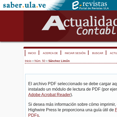
INICIO
ACERCA DE
INICIAR SESIÓN
BUSCAR
ACTU
Inicio
>
Núm. 50
>
Sánchez Limón
El archivo PDF seleccionado se debe cargar aqu
instalado un módulo de lectura de PDF (por eje
Adobe Acrobat Reader
).
Si desea más información sobre cómo imprimir, 
Highwire Press le proporciona una guía útil de
P
PDFs
.