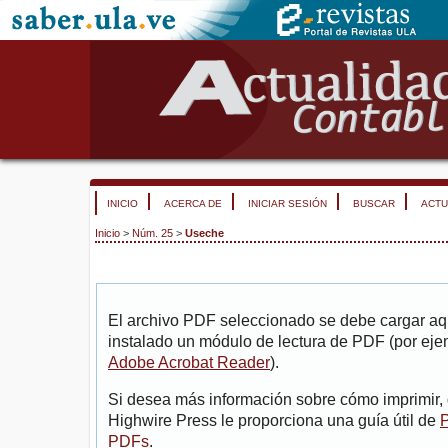
INICIO
ACERCA DE
INICIAR SESIÓN
BUSCAR
ACTU
Inicio
>
Núm. 25
>
Useche
El archivo PDF seleccionado se debe cargar aqu
instalado un módulo de lectura de PDF (por eje
Adobe Acrobat Reader
).
Si desea más información sobre cómo imprimir, 
Highwire Press le proporciona una guía útil de
P
PDFs
.