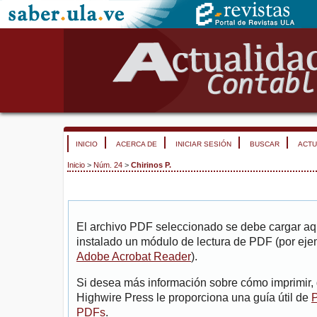
INICIO
ACERCA DE
INICIAR SESIÓN
BUSCAR
ACTU
Inicio
>
Núm. 24
>
Chirinos P.
El archivo PDF seleccionado se debe cargar aqu
instalado un módulo de lectura de PDF (por eje
Adobe Acrobat Reader
).
Si desea más información sobre cómo imprimir, 
Highwire Press le proporciona una guía útil de
P
PDFs
.