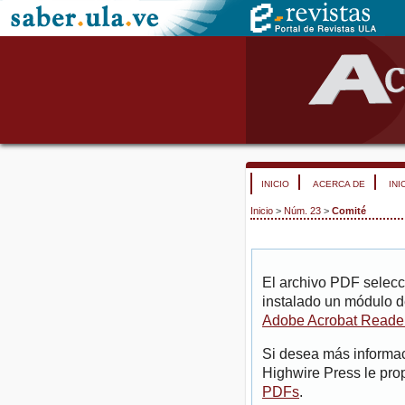
INICIO
ACERCA DE
INI
Inicio
>
Núm. 23
>
Comité
El archivo PDF selecc
instalado un módulo d
Adobe Acrobat Reade
Si desea más informac
Highwire Press le pro
PDFs
.