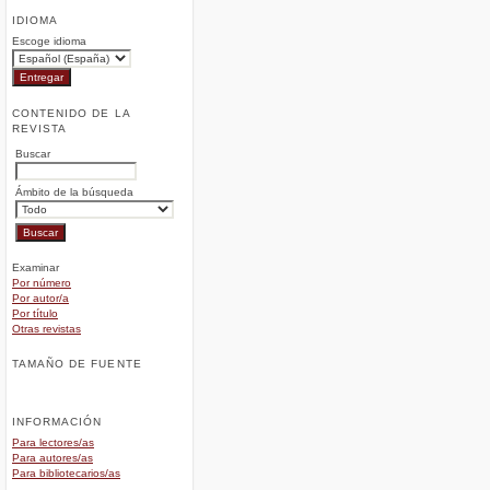
IDIOMA
Escoge idioma
CONTENIDO DE LA
REVISTA
Buscar
Ámbito de la búsqueda
Examinar
Por número
Por autor/a
Por título
Otras revistas
TAMAÑO DE FUENTE
INFORMACIÓN
Para lectores/as
Para autores/as
Para bibliotecarios/as