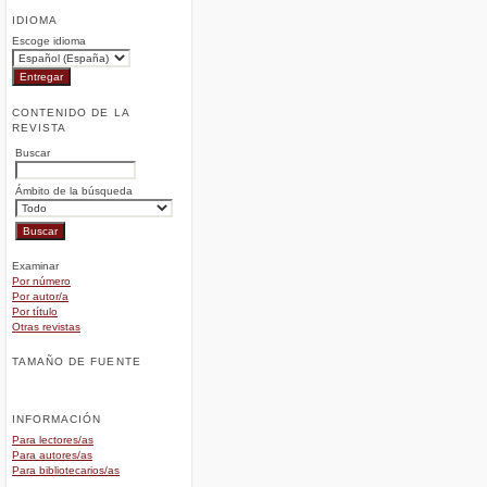
IDIOMA
Escoge idioma
CONTENIDO DE LA
REVISTA
Buscar
Ámbito de la búsqueda
Examinar
Por número
Por autor/a
Por título
Otras revistas
TAMAÑO DE FUENTE
INFORMACIÓN
Para lectores/as
Para autores/as
Para bibliotecarios/as