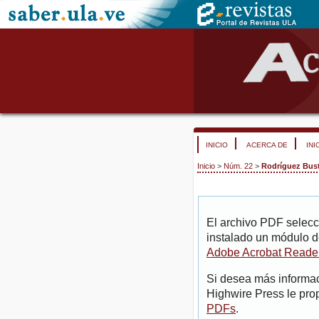
INICIO
ACERCA DE
INI
Inicio
>
Núm. 22
>
Rodríguez Bus
El archivo PDF selecc
instalado un módulo d
Adobe Acrobat Reade
Si desea más informac
Highwire Press le pro
PDFs
.